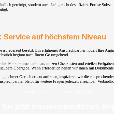
gründlich gereinigt, sondern auch fachgerecht desinfiziert. Poröse Su
itigt.
h: Service auf höchstem Niveau
e ist jederzeit besetzt. Ein erfahrener Ansprechpartner notiert Ihre Ang
deichstrich beginnt nach Ihrem Go umgehend.
ine Fotodokumentation an, nutzen Checklisten und erteilen Freigaben z
 saubere Übergabe. Wenn erforderlich helfen wir Ihnen mit Dokumenten
nangenehmer Geruch erneut auftreten, inspizieren wir die entsprechen
prechpartner bleibt für weitere Fragen jederzeit erreichbar. Verbindlich
Gründlich, zuverlässig und pünktlich!
 Sie jetzt ein unverbindliches An