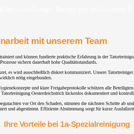
d Ihr zuverlässiger Partner mit umfassender E
enarbeit mit unserem Team
trainiert und können fundierte praktische Erfahrung in der Tatortreinigu
Prozesse sichern dauerhaft hohe Qualitätsstandards.
t, es wird ausschließlich diskret kommuniziert. Unsere Tatortreiniger O
irklich nötig eingebunden.
Hygienekonzepte und klare Freigabeprotokolle schützen alle Beteiligten
 Tatortreinigung Oesterdeichstrich lückenlos dokumentiert und kontrolli
 begutachten vor Ort den Schaden, stimmen die nächsten Schritte ab un
ert und abgestimmt. Effiziente Abstimmung sorgt für kurze Ausfallzei
Ihre Vorteile bei 1a-Spezialreinigung