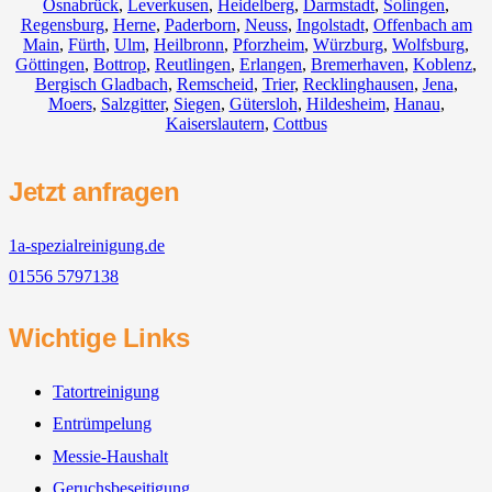
Osnabrück
,
Leverkusen
,
Heidelberg
,
Darmstadt
,
Solingen
,
Regensburg
,
Herne
,
Paderborn
,
Neuss
,
Ingolstadt
,
Offenbach am
Main
,
Fürth
,
Ulm
,
Heilbronn
,
Pforzheim
,
Würzburg
,
Wolfsburg
,
Göttingen
,
Bottrop
,
Reutlingen
,
Erlangen
,
Bremerhaven
,
Koblenz
,
Bergisch Gladbach
,
Remscheid
,
Trier
,
Recklinghausen
,
Jena
,
Moers
,
Salzgitter
,
Siegen
,
Gütersloh
,
Hildesheim
,
Hanau
,
Kaiserslautern
,
Cottbus
Jetzt anfragen
1a-spezialreinigung.de
01556 5797138
Wichtige Links
Tatortreinigung
Entrümpelung
Messie-Haushalt
Geruchsbeseitigung