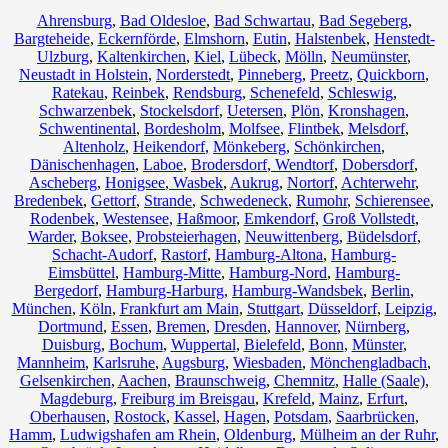
Ahrensburg
,
Bad Oldesloe
,
Bad Schwartau
,
Bad Segeberg
,
Bargteheide
,
Eckernförde
,
Elmshorn
,
Eutin
,
Halstenbek
,
Henstedt-
Ulzburg
,
Kaltenkirchen
,
Kiel
,
Lübeck
,
Mölln
,
Neumünster
,
Neustadt in Holstein
,
Norderstedt
,
Pinneberg
,
Preetz
,
Quickborn
,
Ratekau
,
Reinbek
,
Rendsburg
,
Schenefeld
,
Schleswig
,
Schwarzenbek
,
Stockelsdorf
,
Uetersen
,
Plön
,
Kronshagen
,
Schwentinental
,
Bordesholm
,
Molfsee
,
Flintbek
,
Melsdorf
,
Altenholz
,
Heikendorf
,
Mönkeberg
,
Schönkirchen
,
Dänischenhagen
,
Laboe
,
Brodersdorf
,
Wendtorf
,
Dobersdorf
,
Ascheberg
,
Honigsee
,
Wasbek
,
Aukrug
,
Nortorf
,
Achterwehr
,
Bredenbek
,
Gettorf
,
Strande
,
Schwedeneck
,
Rumohr
,
Schierensee
,
Rodenbek
,
Westensee
,
Haßmoor
,
Emkendorf
,
Groß Vollstedt
,
Warder
,
Boksee
,
Probsteierhagen
,
Neuwittenberg
,
Büdelsdorf
,
Schacht-Audorf
,
Rastorf
,
Hamburg-Altona
,
Hamburg-
Eimsbüttel
,
Hamburg-Mitte
,
Hamburg-Nord
,
Hamburg-
Bergedorf
,
Hamburg-Harburg
,
Hamburg-Wandsbek
,
Berlin
,
München
,
Köln
,
Frankfurt am Main
,
Stuttgart
,
Düsseldorf
,
Leipzig
,
Dortmund
,
Essen
,
Bremen
,
Dresden
,
Hannover
,
Nürnberg
,
Duisburg
,
Bochum
,
Wuppertal
,
Bielefeld
,
Bonn
,
Münster
,
Mannheim
,
Karlsruhe
,
Augsburg
,
Wiesbaden
,
Mönchengladbach
,
Gelsenkirchen
,
Aachen
,
Braunschweig
,
Chemnitz⁠
,
Halle (Saale)
,
Magdeburg
,
Freiburg im Breisgau
,
Krefeld
,
Mainz
,
Erfurt
,
Oberhausen
,
Rostock
,
Kassel
,
Hagen
,
Potsdam
,
Saarbrücken
,
Hamm
,
Ludwigshafen am Rhein
,
Oldenburg
,
Mülheim an der Ruhr
,