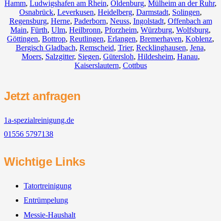
Hamm
,
Ludwigshafen am Rhein
,
Oldenburg
,
Mülheim an der Ruhr
,
Osnabrück
,
Leverkusen
,
Heidelberg
,
Darmstadt
,
Solingen
,
Regensburg
,
Herne
,
Paderborn
,
Neuss
,
Ingolstadt
,
Offenbach am
Main
,
Fürth
,
Ulm
,
Heilbronn
,
Pforzheim
,
Würzburg
,
Wolfsburg
,
Göttingen
,
Bottrop
,
Reutlingen
,
Erlangen
,
Bremerhaven
,
Koblenz
,
Bergisch Gladbach
,
Remscheid
,
Trier
,
Recklinghausen
,
Jena
,
Moers
,
Salzgitter
,
Siegen
,
Gütersloh
,
Hildesheim
,
Hanau
,
Kaiserslautern
,
Cottbus
Jetzt anfragen
1a-spezialreinigung.de
01556 5797138
Wichtige Links
Tatortreinigung
Entrümpelung
Messie-Haushalt