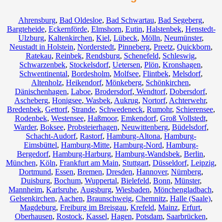
Ahrensburg
,
Bad Oldesloe
,
Bad Schwartau
,
Bad Segeberg
,
Bargteheide
,
Eckernförde
,
Elmshorn
,
Eutin
,
Halstenbek
,
Henstedt-
Ulzburg
,
Kaltenkirchen
,
Kiel
,
Lübeck
,
Mölln
,
Neumünster
,
Neustadt in Holstein
,
Norderstedt
,
Pinneberg
,
Preetz
,
Quickborn
,
Ratekau
,
Reinbek
,
Rendsburg
,
Schenefeld
,
Schleswig
,
Schwarzenbek
,
Stockelsdorf
,
Uetersen
,
Plön
,
Kronshagen
,
Schwentinental
,
Bordesholm
,
Molfsee
,
Flintbek
,
Melsdorf
,
Altenholz
,
Heikendorf
,
Mönkeberg
,
Schönkirchen
,
Dänischenhagen
,
Laboe
,
Brodersdorf
,
Wendtorf
,
Dobersdorf
,
Ascheberg
,
Honigsee
,
Wasbek
,
Aukrug
,
Nortorf
,
Achterwehr
,
Bredenbek
,
Gettorf
,
Strande
,
Schwedeneck
,
Rumohr
,
Schierensee
,
Rodenbek
,
Westensee
,
Haßmoor
,
Emkendorf
,
Groß Vollstedt
,
Warder
,
Boksee
,
Probsteierhagen
,
Neuwittenberg
,
Büdelsdorf
,
Schacht-Audorf
,
Rastorf
,
Hamburg-Altona
,
Hamburg-
Eimsbüttel
,
Hamburg-Mitte
,
Hamburg-Nord
,
Hamburg-
Bergedorf
,
Hamburg-Harburg
,
Hamburg-Wandsbek
,
Berlin
,
München
,
Köln
,
Frankfurt am Main
,
Stuttgart
,
Düsseldorf
,
Leipzig
,
Dortmund
,
Essen
,
Bremen
,
Dresden
,
Hannover
,
Nürnberg
,
Duisburg
,
Bochum
,
Wuppertal
,
Bielefeld
,
Bonn
,
Münster
,
Mannheim
,
Karlsruhe
,
Augsburg
,
Wiesbaden
,
Mönchengladbach
,
Gelsenkirchen
,
Aachen
,
Braunschweig
,
Chemnitz⁠
,
Halle (Saale)
,
Magdeburg
,
Freiburg im Breisgau
,
Krefeld
,
Mainz
,
Erfurt
,
Oberhausen
,
Rostock
,
Kassel
,
Hagen
,
Potsdam
,
Saarbrücken
,