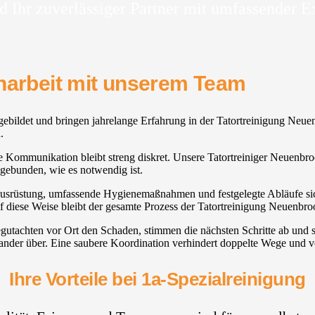
d Ihr zuverlässiger Partner mit umfassender E
enarbeit mit unserem Team
usgebildet und bringen jahrelange Erfahrung in der Tatortreinigung Neu
.
 die Kommunikation bleibt streng diskret. Unsere Tatortreiniger Neuenbr
gebunden, wie es notwendig ist.
tzausrüstung, umfassende Hygienemaßnahmen und festgelegte Abläufe sich
uf diese Weise bleibt der gesamte Prozess der Tatortreinigung Neuenbro
egutachten vor Ort den Schaden, stimmen die nächsten Schritte ab und
ander über. Eine saubere Koordination verhindert doppelte Wege und ve
Ihre Vorteile bei 1a-Spezialreinigung