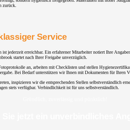
gereinigt, sondern hygienisch freigegeben. Materialien mit hoher Saugf
n zurück.
klassiger Service
 ist jederzeit erreichbar. Ein erfahrener Mitarbeiter notiert Ihre Angabe
nbrook startet nach Ihrer Freigabe unverzüglich.
oprotokolle an, arbeiten mit Checklisten und stellen Hygienezertifikate
rgabe. Bei Bedarf unterstützen wir Ihnen mit Dokumenten für Ihren Ve
treten, inspizieren wir die entsprechenden Stellen selbstverständlich
en stets verfügbar. Verbindlichkeit ist für uns selbstverständlich.
Gründlich, zuverlässig und pünktlich!
 Sie jetzt ein unverbindliches An