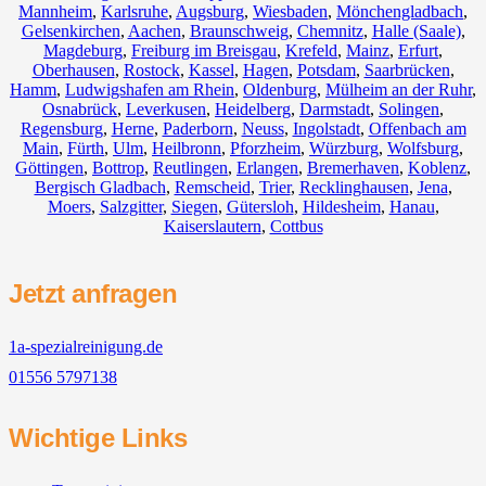
Mannheim
,
Karlsruhe
,
Augsburg
,
Wiesbaden
,
Mönchengladbach
,
Gelsenkirchen
,
Aachen
,
Braunschweig
,
Chemnitz⁠
,
Halle (Saale)
,
Magdeburg
,
Freiburg im Breisgau
,
Krefeld
,
Mainz
,
Erfurt
,
Oberhausen
,
Rostock
,
Kassel
,
Hagen
,
Potsdam
,
Saarbrücken
,
Hamm
,
Ludwigshafen am Rhein
,
Oldenburg
,
Mülheim an der Ruhr
,
Osnabrück
,
Leverkusen
,
Heidelberg
,
Darmstadt
,
Solingen
,
Regensburg
,
Herne
,
Paderborn
,
Neuss
,
Ingolstadt
,
Offenbach am
Main
,
Fürth
,
Ulm
,
Heilbronn
,
Pforzheim
,
Würzburg
,
Wolfsburg
,
Göttingen
,
Bottrop
,
Reutlingen
,
Erlangen
,
Bremerhaven
,
Koblenz
,
Bergisch Gladbach
,
Remscheid
,
Trier
,
Recklinghausen
,
Jena
,
Moers
,
Salzgitter
,
Siegen
,
Gütersloh
,
Hildesheim
,
Hanau
,
Kaiserslautern
,
Cottbus
Jetzt anfragen
1a-spezialreinigung.de
01556 5797138
Wichtige Links