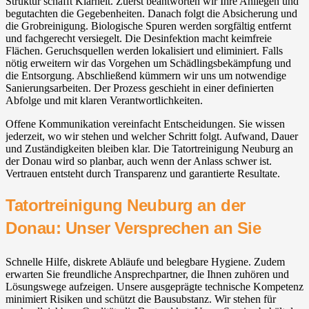
Struktur schafft Klarheit. Zuerst beantworten wir Ihre Anliegen und
begutachten die Gegebenheiten. Danach folgt die Absicherung und
die Grobreinigung. Biologische Spuren werden sorgfältig entfernt
und fachgerecht versiegelt. Die Desinfektion macht keimfreie
Flächen. Geruchsquellen werden lokalisiert und eliminiert. Falls
nötig erweitern wir das Vorgehen um Schädlingsbekämpfung und
die Entsorgung. Abschließend kümmern wir uns um notwendige
Sanierungsarbeiten. Der Prozess geschieht in einer definierten
Abfolge und mit klaren Verantwortlichkeiten.
Offene Kommunikation vereinfacht Entscheidungen. Sie wissen
jederzeit, wo wir stehen und welcher Schritt folgt. Aufwand, Dauer
und Zuständigkeiten bleiben klar. Die Tatortreinigung Neuburg an
der Donau wird so planbar, auch wenn der Anlass schwer ist.
Vertrauen entsteht durch Transparenz und garantierte Resultate.
Tatortreinigung Neuburg an der
Donau: Unser Versprechen an Sie
Schnelle Hilfe, diskrete Abläufe und belegbare Hygiene. Zudem
erwarten Sie freundliche Ansprechpartner, die Ihnen zuhören und
Lösungswege aufzeigen. Unsere ausgeprägte technische Kompetenz
minimiert Risiken und schützt die Bausubstanz. Wir stehen für