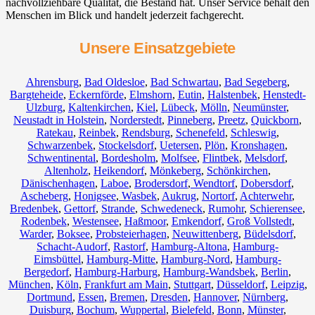
nachvollziehbare Qualität, die Bestand hat. Unser Service behält den
Menschen im Blick und handelt jederzeit fachgerecht.
Unsere Einsatzgebiete
Ahrensburg
,
Bad Oldesloe
,
Bad Schwartau
,
Bad Segeberg
,
Bargteheide
,
Eckernförde
,
Elmshorn
,
Eutin
,
Halstenbek
,
Henstedt-
Ulzburg
,
Kaltenkirchen
,
Kiel
,
Lübeck
,
Mölln
,
Neumünster
,
Neustadt in Holstein
,
Norderstedt
,
Pinneberg
,
Preetz
,
Quickborn
,
Ratekau
,
Reinbek
,
Rendsburg
,
Schenefeld
,
Schleswig
,
Schwarzenbek
,
Stockelsdorf
,
Uetersen
,
Plön
,
Kronshagen
,
Schwentinental
,
Bordesholm
,
Molfsee
,
Flintbek
,
Melsdorf
,
Altenholz
,
Heikendorf
,
Mönkeberg
,
Schönkirchen
,
Dänischenhagen
,
Laboe
,
Brodersdorf
,
Wendtorf
,
Dobersdorf
,
Ascheberg
,
Honigsee
,
Wasbek
,
Aukrug
,
Nortorf
,
Achterwehr
,
Bredenbek
,
Gettorf
,
Strande
,
Schwedeneck
,
Rumohr
,
Schierensee
,
Rodenbek
,
Westensee
,
Haßmoor
,
Emkendorf
,
Groß Vollstedt
,
Warder
,
Boksee
,
Probsteierhagen
,
Neuwittenberg
,
Büdelsdorf
,
Schacht-Audorf
,
Rastorf
,
Hamburg-Altona
,
Hamburg-
Eimsbüttel
,
Hamburg-Mitte
,
Hamburg-Nord
,
Hamburg-
Bergedorf
,
Hamburg-Harburg
,
Hamburg-Wandsbek
,
Berlin
,
München
,
Köln
,
Frankfurt am Main
,
Stuttgart
,
Düsseldorf
,
Leipzig
,
Dortmund
,
Essen
,
Bremen
,
Dresden
,
Hannover
,
Nürnberg
,
Duisburg
,
Bochum
,
Wuppertal
,
Bielefeld
,
Bonn
,
Münster
,