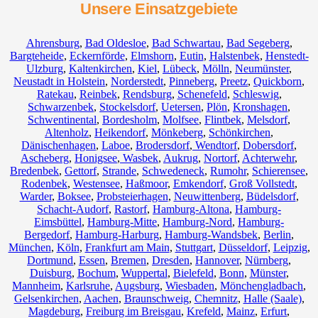
Unsere Einsatzgebiete
Ahrensburg
,
Bad Oldesloe
,
Bad Schwartau
,
Bad Segeberg
,
Bargteheide
,
Eckernförde
,
Elmshorn
,
Eutin
,
Halstenbek
,
Henstedt-
Ulzburg
,
Kaltenkirchen
,
Kiel
,
Lübeck
,
Mölln
,
Neumünster
,
Neustadt in Holstein
,
Norderstedt
,
Pinneberg
,
Preetz
,
Quickborn
,
Ratekau
,
Reinbek
,
Rendsburg
,
Schenefeld
,
Schleswig
,
Schwarzenbek
,
Stockelsdorf
,
Uetersen
,
Plön
,
Kronshagen
,
Schwentinental
,
Bordesholm
,
Molfsee
,
Flintbek
,
Melsdorf
,
Altenholz
,
Heikendorf
,
Mönkeberg
,
Schönkirchen
,
Dänischenhagen
,
Laboe
,
Brodersdorf
,
Wendtorf
,
Dobersdorf
,
Ascheberg
,
Honigsee
,
Wasbek
,
Aukrug
,
Nortorf
,
Achterwehr
,
Bredenbek
,
Gettorf
,
Strande
,
Schwedeneck
,
Rumohr
,
Schierensee
,
Rodenbek
,
Westensee
,
Haßmoor
,
Emkendorf
,
Groß Vollstedt
,
Warder
,
Boksee
,
Probsteierhagen
,
Neuwittenberg
,
Büdelsdorf
,
Schacht-Audorf
,
Rastorf
,
Hamburg-Altona
,
Hamburg-
Eimsbüttel
,
Hamburg-Mitte
,
Hamburg-Nord
,
Hamburg-
Bergedorf
,
Hamburg-Harburg
,
Hamburg-Wandsbek
,
Berlin
,
München
,
Köln
,
Frankfurt am Main
,
Stuttgart
,
Düsseldorf
,
Leipzig
,
Dortmund
,
Essen
,
Bremen
,
Dresden
,
Hannover
,
Nürnberg
,
Duisburg
,
Bochum
,
Wuppertal
,
Bielefeld
,
Bonn
,
Münster
,
Mannheim
,
Karlsruhe
,
Augsburg
,
Wiesbaden
,
Mönchengladbach
,
Gelsenkirchen
,
Aachen
,
Braunschweig
,
Chemnitz⁠
,
Halle (Saale)
,
Magdeburg
,
Freiburg im Breisgau
,
Krefeld
,
Mainz
,
Erfurt
,