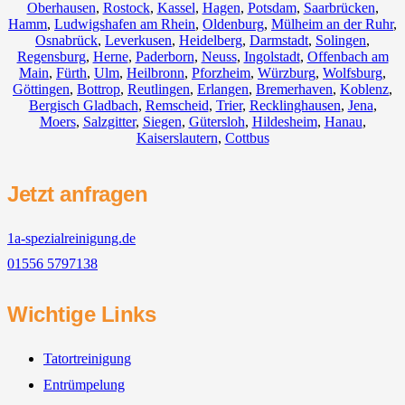
Oberhausen
,
Rostock
,
Kassel
,
Hagen
,
Potsdam
,
Saarbrücken
,
Hamm
,
Ludwigshafen am Rhein
,
Oldenburg
,
Mülheim an der Ruhr
,
Osnabrück
,
Leverkusen
,
Heidelberg
,
Darmstadt
,
Solingen
,
Regensburg
,
Herne
,
Paderborn
,
Neuss
,
Ingolstadt
,
Offenbach am
Main
,
Fürth
,
Ulm
,
Heilbronn
,
Pforzheim
,
Würzburg
,
Wolfsburg
,
Göttingen
,
Bottrop
,
Reutlingen
,
Erlangen
,
Bremerhaven
,
Koblenz
,
Bergisch Gladbach
,
Remscheid
,
Trier
,
Recklinghausen
,
Jena
,
Moers
,
Salzgitter
,
Siegen
,
Gütersloh
,
Hildesheim
,
Hanau
,
Kaiserslautern
,
Cottbus
Jetzt anfragen
1a-spezialreinigung.de
01556 5797138
Wichtige Links
Tatortreinigung
Entrümpelung