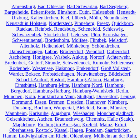
Ahrensburg
,
Bad Oldesloe
,
Bad Schwartau
,
Bad Segeberg
,
Bargteheide
,
Eckernförde
,
Elmshorn
,
Eutin
,
Halstenbek
,
Henstedt-
Ulzburg
,
Kaltenkirchen
,
Kiel
,
Lübeck
,
Mölln
,
Neumünster
,
Neustadt in Holstein
,
Norderstedt
,
Pinneberg
,
Preetz
,
Quickborn
,
Ratekau
,
Reinbek
,
Rendsburg
,
Schenefeld
,
Schleswig
,
Schwarzenbek
,
Stockelsdorf
,
Uetersen
,
Plön
,
Kronshagen
,
Schwentinental
,
Bordesholm
,
Molfsee
,
Flintbek
,
Melsdorf
,
Altenholz
,
Heikendorf
,
Mönkeberg
,
Schönkirchen
,
Dänischenhagen
,
Laboe
,
Brodersdorf
,
Wendtorf
,
Dobersdorf
,
Ascheberg
,
Honigsee
,
Wasbek
,
Aukrug
,
Nortorf
,
Achterwehr
,
Bredenbek
,
Gettorf
,
Strande
,
Schwedeneck
,
Rumohr
,
Schierensee
,
Rodenbek
,
Westensee
,
Haßmoor
,
Emkendorf
,
Groß Vollstedt
,
Warder
,
Boksee
,
Probsteierhagen
,
Neuwittenberg
,
Büdelsdorf
,
Schacht-Audorf
,
Rastorf
,
Hamburg-Altona
,
Hamburg-
Eimsbüttel
,
Hamburg-Mitte
,
Hamburg-Nord
,
Hamburg-
Bergedorf
,
Hamburg-Harburg
,
Hamburg-Wandsbek
,
Berlin
,
München
,
Köln
,
Frankfurt am Main
,
Stuttgart
,
Düsseldorf
,
Leipzig
,
Dortmund
,
Essen
,
Bremen
,
Dresden
,
Hannover
,
Nürnberg
,
Duisburg
,
Bochum
,
Wuppertal
,
Bielefeld
,
Bonn
,
Münster
,
Mannheim
,
Karlsruhe
,
Augsburg
,
Wiesbaden
,
Mönchengladbach
,
Gelsenkirchen
,
Aachen
,
Braunschweig
,
Chemnitz⁠
,
Halle (Saale)
,
Magdeburg
,
Freiburg im Breisgau
,
Krefeld
,
Mainz
,
Erfurt
,
Oberhausen
,
Rostock
,
Kassel
,
Hagen
,
Potsdam
,
Saarbrücken
,
Hamm
,
Ludwigshafen am Rhein
,
Oldenburg
,
Mülheim an der Ruhr
,