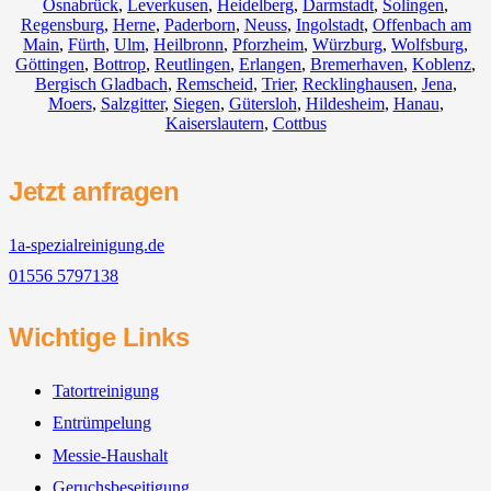
Osnabrück
,
Leverkusen
,
Heidelberg
,
Darmstadt
,
Solingen
,
Regensburg
,
Herne
,
Paderborn
,
Neuss
,
Ingolstadt
,
Offenbach am
Main
,
Fürth
,
Ulm
,
Heilbronn
,
Pforzheim
,
Würzburg
,
Wolfsburg
,
Göttingen
,
Bottrop
,
Reutlingen
,
Erlangen
,
Bremerhaven
,
Koblenz
,
Bergisch Gladbach
,
Remscheid
,
Trier
,
Recklinghausen
,
Jena
,
Moers
,
Salzgitter
,
Siegen
,
Gütersloh
,
Hildesheim
,
Hanau
,
Kaiserslautern
,
Cottbus
Jetzt anfragen
1a-spezialreinigung.de
01556 5797138
Wichtige Links
Tatortreinigung
Entrümpelung
Messie-Haushalt
Geruchsbeseitigung