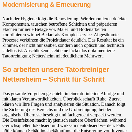
Modernisierung & Erneuerung
Nach der Hygiene folgt die Renovierung. Wir demontieren defekte
Komponenten, tauschen betroffene Schichten und präparieren
Flächen für neue Beläge vor. Maler- und Bodenarbeiten
koordinieren wir bei Bedarf als Komplettservice. Abgestimmte
Prozesse verkürzen die Projektdauer deutlich. Das Resultat ist ein
Zimmer, der nicht nur sauber, sondern auch optisch und technisch
tadellos ist. Abschließend steht eine lückenlos dokumentierte
Tatortreinigung Nettersheim mit deutlichem Mehrwert.
So arbeiten unsere Tatortreiniger
Nettersheim – Schritt für Schritt
Das gesamte Vorgehen geschieht in einer definierten Abfolge und
mit klaren Verantwortlichkeiten. Überblick schafft Ruhe. Zuerst
klären wir Ihre Fragen und analysieren die Situation. Danach folgt
die Sicherung des Bereichs und die Grobreinigung, bei der
organische Überreste beseitigt und fachgerecht verpackt werden.
Die Desinfektion macht hygienisch saubere Oberflächen, während
Geruchsquellen lokalisiert und wirksam neutralisiert werden. Falls
nötig können Schädlingsbekämpfung, die Entsorgung von Inventar