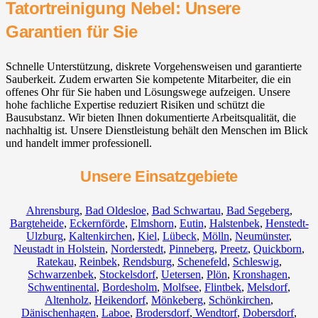
Tatortreinigung Nebel: Unsere
Garantien für Sie
Schnelle Unterstützung, diskrete Vorgehensweisen und garantierte
Sauberkeit. Zudem erwarten Sie kompetente Mitarbeiter, die ein
offenes Ohr für Sie haben und Lösungswege aufzeigen. Unsere
hohe fachliche Expertise reduziert Risiken und schützt die
Bausubstanz. Wir bieten Ihnen dokumentierte Arbeitsqualität, die
nachhaltig ist. Unsere Dienstleistung behält den Menschen im Blick
und handelt immer professionell.
Unsere Einsatzgebiete
Ahrensburg
,
Bad Oldesloe
,
Bad Schwartau
,
Bad Segeberg
,
Bargteheide
,
Eckernförde
,
Elmshorn
,
Eutin
,
Halstenbek
,
Henstedt-
Ulzburg
,
Kaltenkirchen
,
Kiel
,
Lübeck
,
Mölln
,
Neumünster
,
Neustadt in Holstein
,
Norderstedt
,
Pinneberg
,
Preetz
,
Quickborn
,
Ratekau
,
Reinbek
,
Rendsburg
,
Schenefeld
,
Schleswig
,
Schwarzenbek
,
Stockelsdorf
,
Uetersen
,
Plön
,
Kronshagen
,
Schwentinental
,
Bordesholm
,
Molfsee
,
Flintbek
,
Melsdorf
,
Altenholz
,
Heikendorf
,
Mönkeberg
,
Schönkirchen
,
Dänischenhagen
,
Laboe
,
Brodersdorf
,
Wendtorf
,
Dobersdorf
,