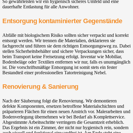
So gewährleisten wir ein hygienisch sicheres Umfeld und eine
dauerhafte Entlastung für alle Anwohner.
Entsorgung kontaminierter Gegenstände
Abfälle mit biologischem Risiko sollten sicher verpackt und korrekt
entsorgt werden. Wir trennen die Materialien, deklarieren sie
fachgerecht und führen sie dem richtigen Entsorgungsweg zu. Dabei
stellen Sicherheitsbehälter und sichere Verpackungen sicher, dass
beim Transport keine Freisetzung erfolgt. Inventar wie Mobiliar,
Bodenbeläge oder Textilien entfernen wir nur, falls es unumgänglich
ist. Die vorschriftsmäßige Entsorgung ist somit stets ein fester
Bestandteil einer professionellen Tatortreinigung Nebel.
Renovierung & Sanierung
Nach der Säuberung folgt die Renovierung. Wir demontieren
defekte Komponenten, ersetzen betroffene Materialschichten und
präparieren Flächen für einen neuen Anstrich vor. Malerarbeiten und
Bodenverlegung übernehmen wir bei Bedarf als Komplettservice.
Abgestimmte Arbeitsschritte verringern die Gesamtzeit erheblich.
Das Ergebnis ist ein Zimmer, der nicht nur hygienisch rein, sondern
auch visuell und funktional einwandfrei ist. Am Ende steht eine