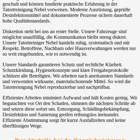
geschult und können fundierte praktische Erfahrung in der
Tatortreinigung Nebel vorweisen. Moderne Ausrüstung, geprüfte
Desinfektionsmittel und dokumentierte Prozesse sichern dauerhaft
hohe Qualitätsstandards.
Diskretion steht bei uns an erster Stelle. Unsere Fahrzeuge sind
möglichst unauffällig, die Kommunikation bleibt streng diskret.
Unsere Tatortreiniger Nebel handeln ruhig, systematisch und mit
Respekt. Betroffene, Nachbarn oder Hausverwaltungen werden nur
so weit eingebunden, wie es notwendig ist.
Unsere Standards garantieren Schutz und rechtliche Klarheit.
Schutzkleidung, Hygienekonzepte und klare Freigabeprotokolle
schützen alle Beteiligten. Wir arbeiten nach anerkannten Standards
und verwenden wirksame, materialschonende Mittel. So wird die
Tatortreinigung Nebel reproduzierbar und nachprüfbar.
Effizientes Arbeiten minimiert Aufwand und hält Kosten gering. Wir
begutachten vor Ort den Schaden, stimmen die nächsten Schritte ab
und setzen diese sofort um. Entsorgung, Schädlingsbekämpfung,
Desinfektion und Sanierung greifen reibungslos ineinander.
Effiziente Abstimmung sorgt für kurze Ausfallzeiten und keine
überflüssigen Wege.