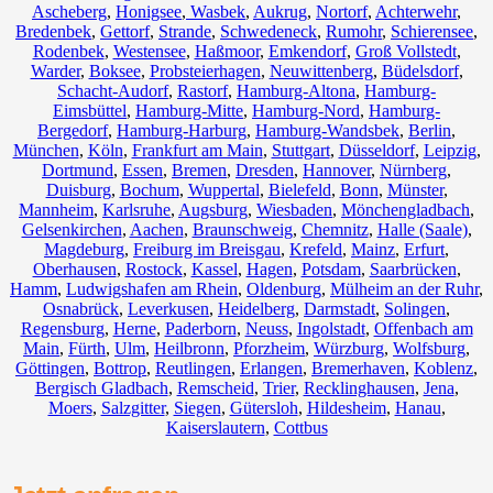
Ascheberg
,
Honigsee
,
Wasbek
,
Aukrug
,
Nortorf
,
Achterwehr
,
Bredenbek
,
Gettorf
,
Strande
,
Schwedeneck
,
Rumohr
,
Schierensee
,
Rodenbek
,
Westensee
,
Haßmoor
,
Emkendorf
,
Groß Vollstedt
,
Warder
,
Boksee
,
Probsteierhagen
,
Neuwittenberg
,
Büdelsdorf
,
Schacht-Audorf
,
Rastorf
,
Hamburg-Altona
,
Hamburg-
Eimsbüttel
,
Hamburg-Mitte
,
Hamburg-Nord
,
Hamburg-
Bergedorf
,
Hamburg-Harburg
,
Hamburg-Wandsbek
,
Berlin
,
München
,
Köln
,
Frankfurt am Main
,
Stuttgart
,
Düsseldorf
,
Leipzig
,
Dortmund
,
Essen
,
Bremen
,
Dresden
,
Hannover
,
Nürnberg
,
Duisburg
,
Bochum
,
Wuppertal
,
Bielefeld
,
Bonn
,
Münster
,
Mannheim
,
Karlsruhe
,
Augsburg
,
Wiesbaden
,
Mönchengladbach
,
Gelsenkirchen
,
Aachen
,
Braunschweig
,
Chemnitz⁠
,
Halle (Saale)
,
Magdeburg
,
Freiburg im Breisgau
,
Krefeld
,
Mainz
,
Erfurt
,
Oberhausen
,
Rostock
,
Kassel
,
Hagen
,
Potsdam
,
Saarbrücken
,
Hamm
,
Ludwigshafen am Rhein
,
Oldenburg
,
Mülheim an der Ruhr
,
Osnabrück
,
Leverkusen
,
Heidelberg
,
Darmstadt
,
Solingen
,
Regensburg
,
Herne
,
Paderborn
,
Neuss
,
Ingolstadt
,
Offenbach am
Main
,
Fürth
,
Ulm
,
Heilbronn
,
Pforzheim
,
Würzburg
,
Wolfsburg
,
Göttingen
,
Bottrop
,
Reutlingen
,
Erlangen
,
Bremerhaven
,
Koblenz
,
Bergisch Gladbach
,
Remscheid
,
Trier
,
Recklinghausen
,
Jena
,
Moers
,
Salzgitter
,
Siegen
,
Gütersloh
,
Hildesheim
,
Hanau
,
Kaiserslautern
,
Cottbus