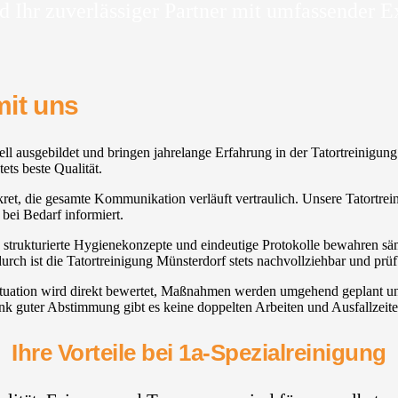
d Ihr zuverlässiger Partner mit umfassender E
mit uns
nell ausgebildet und bringen jahrelange Erfahrung in der Tatortreinigung
ets beste Qualität.
t, die gesamte Kommunikation verläuft vertraulich. Unsere Tatortreinig
ei Bedarf informiert.
, strukturierte Hygienekonzepte und eindeutige Protokolle bewahren säm
ch ist die Tatortreinigung Münsterdorf stets nachvollziehbar und prüf
Situation wird direkt bewertet, Maßnahmen werden umgehend geplant u
nk guter Abstimmung gibt es keine doppelten Arbeiten und Ausfallzeit
Ihre Vorteile bei 1a-Spezialreinigung