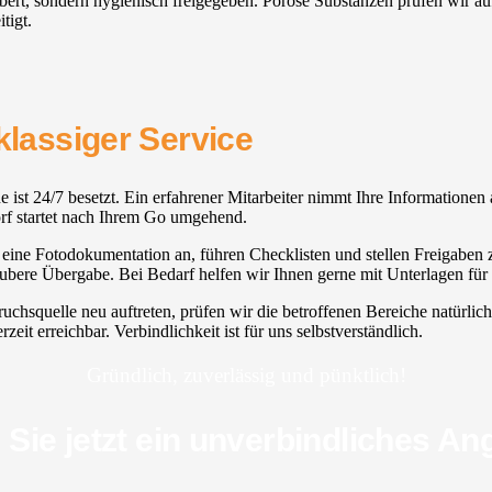
säubert, sondern hygienisch freigegeben. Poröse Substanzen prüfen wir
tigt.
klassiger Service
ne ist 24/7 besetzt. Ein erfahrener Mitarbeiter nimmt Ihre Informationen
dorf startet nach Ihrem Go umgehend.
ine Fotodokumentation an, führen Checklisten und stellen Freigaben zu
aubere Übergabe. Bei Bedarf helfen wir Ihnen gerne mit Unterlagen für 
ruchsquelle neu auftreten, prüfen wir die betroffenen Bereiche natürl
zeit erreichbar. Verbindlichkeit ist für uns selbstverständlich.
Gründlich, zuverlässig und pünktlich!
 Sie jetzt ein unverbindliches An