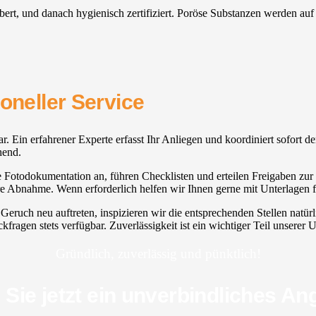
äubert, und danach hygienisch zertifiziert. Poröse Substanzen werden a
oneller Service
hbar. Ein erfahrener Experte erfasst Ihr Anliegen und koordiniert sofort 
hend.
ne Fotodokumentation an, führen Checklisten und erteilen Freigaben zur 
bere Abnahme. Wenn erforderlich helfen wir Ihnen gerne mit Unterlagen
eruch neu auftreten, inspizieren wir die entsprechenden Stellen nat
fragen stets verfügbar. Zuverlässigkeit ist ein wichtiger Teil unserer
Gründlich, zuverlässig und pünktlich!
 Sie jetzt ein unverbindliches An