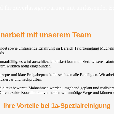
d Ihr zuverlässiger Partner mit umfassender E
enarbeit mit unserem Team
ebildet sowie umfassende Erfahrung im Bereich Tatortreinigung Mucheln.
ds.
 unauffällig, es wird ausschließlich diskret kommuniziert. Unsere Tatort
rn wirklich nötig eingebunden.
nzepte und klare Freigabeprotokolle schützen alle Beteiligten. Wir ar
duzierbar und nachprüfbar.
ird direkt bewertet, Maßnahmen werden umgehend geplant und realisie
. Durch exakte Koordination vermeiden wir unnötige Wege und können A
Ihre Vorteile bei 1a-Spezialreinigung