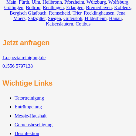
Main
,
Fürth
,
Ulm
,
Heilbronn
,
Pforzheim
,
Würzburg
,
Wolfsburg
,
Göttingen
,
Bottrop
,
Reutlingen
,
Erlangen
,
Bremerhaven
,
Koblenz
,
Bergisch Gladbach
,
Remscheid
,
Trier
,
Recklinghausen
,
Jena
,
Moers
,
Salzgitter
,
Siegen
,
Gütersloh
,
Hildesheim
,
Hanau
,
Kaiserslautern
,
Cottbus
Jetzt anfragen
1a-spezialreinigung.de
01556 5797138
Wichtige Links
Tatortreinigung
Entrümpelung
Messie-Haushalt
Geruchsbeseitigung
Desinfektion