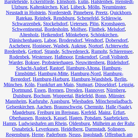
Bargteheide
,
Eckernförde
,
Elmshorn
,
Eutin
,
Halstenbek
,
Henstedt-
Ulzburg
,
Kaltenkirchen
,
Kiel
,
Lübeck
,
Mölln
,
Neumünster
,
Neustadt in Holstein
,
Norderstedt
,
Pinneberg
,
Preetz
,
Quickborn
,
Ratekau
,
Reinbek
,
Rendsburg
,
Schenefeld
,
Schleswig
,
Schwarzenbek
,
Stockelsdorf
,
Uetersen
,
Plön
,
Kronshagen
,
Schwentinental
,
Bordesholm
,
Molfsee
,
Flintbek
,
Melsdorf
,
Altenholz
,
Heikendorf
,
Mönkeberg
,
Schönkirchen
,
Dänischenhagen
,
Laboe
,
Brodersdorf
,
Wendtorf
,
Dobersdorf
,
Ascheberg
,
Honigsee
,
Wasbek
,
Aukrug
,
Nortorf
,
Achterwehr
,
Bredenbek
,
Gettorf
,
Strande
,
Schwedeneck
,
Rumohr
,
Schierensee
,
Rodenbek
,
Westensee
,
Haßmoor
,
Emkendorf
,
Groß Vollstedt
,
Warder
,
Boksee
,
Probsteierhagen
,
Neuwittenberg
,
Büdelsdorf
,
Schacht-Audorf
,
Rastorf
,
Hamburg-Altona
,
Hamburg-
Eimsbüttel
,
Hamburg-Mitte
,
Hamburg-Nord
,
Hamburg-
Bergedorf
,
Hamburg-Harburg
,
Hamburg-Wandsbek
,
Berlin
,
München
,
Köln
,
Frankfurt am Main
,
Stuttgart
,
Düsseldorf
,
Leipzig
,
Dortmund
,
Essen
,
Bremen
,
Dresden
,
Hannover
,
Nürnberg
,
Duisburg
,
Bochum
,
Wuppertal
,
Bielefeld
,
Bonn
,
Münster
,
Mannheim
,
Karlsruhe
,
Augsburg
,
Wiesbaden
,
Mönchengladbach
,
Gelsenkirchen
,
Aachen
,
Braunschweig
,
Chemnitz⁠
,
Halle (Saale)
,
Magdeburg
,
Freiburg im Breisgau
,
Krefeld
,
Mainz
,
Erfurt
,
Oberhausen
,
Rostock
,
Kassel
,
Hagen
,
Potsdam
,
Saarbrücken
,
Hamm
,
Ludwigshafen am Rhein
,
Oldenburg
,
Mülheim an der Ruhr
,
Osnabrück
,
Leverkusen
,
Heidelberg
,
Darmstadt
,
Solingen
,
Regensburg
,
Herne
,
Paderborn
,
Neuss
,
Ingolstadt
,
Offenbach am