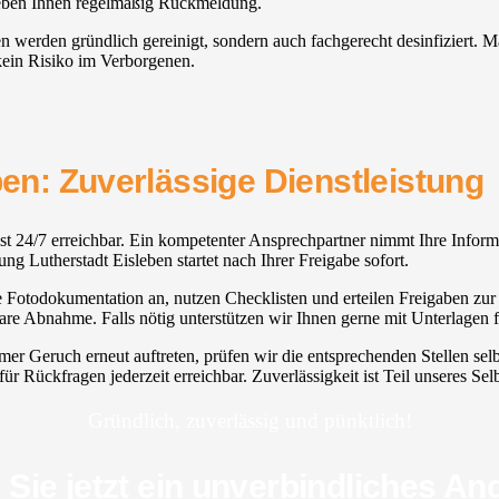
 geben Ihnen regelmäßig Rückmeldung.
ien werden gründlich gereinigt, sondern auch fachgerecht desinfiziert. M
 kein Risiko im Verborgenen.
ben: Zuverlässige Dienstleistung
n ist 24/7 erreichbar. Ein kompetenter Ansprechpartner nimmt Ihre Infor
gung Lutherstadt Eisleben startet nach Ihrer Freigabe sofort.
ne Fotodokumentation an, nutzen Checklisten und erteilen Freigaben zur
e Abnahme. Falls nötig unterstützen wir Ihnen gerne mit Unterlagen f
hmer Geruch erneut auftreten, prüfen wir die entsprechenden Stellen s
 Rückfragen jederzeit erreichbar. Zuverlässigkeit ist Teil unseres Selb
Gründlich, zuverlässig und pünktlich!
 Sie jetzt ein unverbindliches An