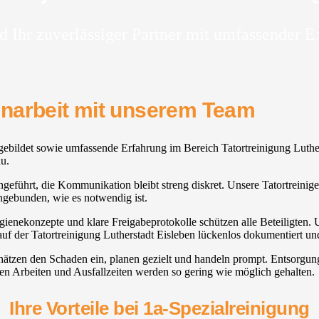
d Ihr zuverlässiger Partner mit umfassender E
enarbeit mit unserem Team
usgebildet sowie umfassende Erfahrung im Bereich Tatortreinigung Luthe
au.
hgeführt, die Kommunikation bleibt streng diskret. Unsere Tatortreiniger 
gebunden, wie es notwendig ist.
ygienekonzepte und klare Freigabeprotokolle schützen alle Beteiligten.
uf der Tatortreinigung Lutherstadt Eisleben lückenlos dokumentiert und
hätzen den Schaden ein, planen gezielt und handeln prompt. Entsorgu
en Arbeiten und Ausfallzeiten werden so gering wie möglich gehalten.
Ihre Vorteile bei 1a-Spezialreinigung