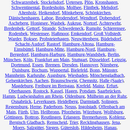
Schwarzenbek
,
Stockelsdorf
,
Uetersen
,
Plön
,
Kronshagen
,
Schwentinental
,
Bordesholm
,
Molfsee
,
Flintbek
,
Melsdorf
,
Altenholz
,
Heikendorf
,
Mönkeberg
,
Schönkirchen
,
Dänischenhagen
,
Laboe
,
Brodersdorf
,
Wendtorf
,
Dobersdorf
,
Ascheberg
,
Honigsee
,
Wasbek
,
Aukrug
,
Nortorf
,
Achterwehr
,
Bredenbek
,
Gettorf
,
Strande
,
Schwedeneck
,
Rumohr
,
Schierensee
,
Rodenbek
,
Westensee
,
Haßmoor
,
Emkendorf
,
Groß Vollstedt
,
Warder
,
Boksee
,
Probsteierhagen
,
Neuwittenberg
,
Büdelsdorf
,
Schacht-Audorf
,
Rastorf
,
Hamburg-Altona
,
Hamburg-
Eimsbüttel
,
Hamburg-Mitte
,
Hamburg-Nord
,
Hamburg-
Bergedorf
,
Hamburg-Harburg
,
Hamburg-Wandsbek
,
Berlin
,
München
,
Köln
,
Frankfurt am Main
,
Stuttgart
,
Düsseldorf
,
Leipzig
,
Dortmund
,
Essen
,
Bremen
,
Dresden
,
Hannover
,
Nürnberg
,
Duisburg
,
Bochum
,
Wuppertal
,
Bielefeld
,
Bonn
,
Münster
,
Mannheim
,
Karlsruhe
,
Augsburg
,
Wiesbaden
,
Mönchengladbach
,
Gelsenkirchen
,
Aachen
,
Braunschweig
,
Chemnitz⁠
,
Halle (Saale)
,
Magdeburg
,
Freiburg im Breisgau
,
Krefeld
,
Mainz
,
Erfurt
,
Oberhausen
,
Rostock
,
Kassel
,
Hagen
,
Potsdam
,
Saarbrücken
,
Hamm
,
Ludwigshafen am Rhein
,
Oldenburg
,
Mülheim an der Ruhr
,
Osnabrück
,
Leverkusen
,
Heidelberg
,
Darmstadt
,
Solingen
,
Regensburg
,
Herne
,
Paderborn
,
Neuss
,
Ingolstadt
,
Offenbach am
Main
,
Fürth
,
Ulm
,
Heilbronn
,
Pforzheim
,
Würzburg
,
Wolfsburg
,
Göttingen
,
Bottrop
,
Reutlingen
,
Erlangen
,
Bremerhaven
,
Koblenz
,
Bergisch Gladbach
,
Remscheid
,
Trier
,
Recklinghausen
,
Jena
,
Moers
,
Salzgitter
,
Siegen
,
Gütersloh
,
Hildesheim
,
Hanau
,