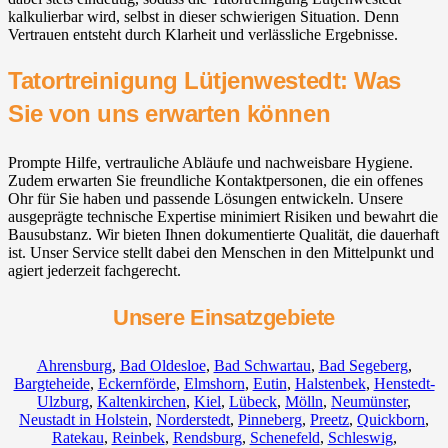
kalkulierbar wird, selbst in dieser schwierigen Situation. Denn
Vertrauen entsteht durch Klarheit und verlässliche Ergebnisse.
Tatortreinigung Lütjenwestedt: Was
Sie von uns erwarten können
Prompte Hilfe, vertrauliche Abläufe und nachweisbare Hygiene.
Zudem erwarten Sie freundliche Kontaktpersonen, die ein offenes
Ohr für Sie haben und passende Lösungen entwickeln. Unsere
ausgeprägte technische Expertise minimiert Risiken und bewahrt die
Bausubstanz. Wir bieten Ihnen dokumentierte Qualität, die dauerhaft
ist. Unser Service stellt dabei den Menschen in den Mittelpunkt und
agiert jederzeit fachgerecht.
Unsere Einsatzgebiete
Ahrensburg
,
Bad Oldesloe
,
Bad Schwartau
,
Bad Segeberg
,
Bargteheide
,
Eckernförde
,
Elmshorn
,
Eutin
,
Halstenbek
,
Henstedt-
Ulzburg
,
Kaltenkirchen
,
Kiel
,
Lübeck
,
Mölln
,
Neumünster
,
Neustadt in Holstein
,
Norderstedt
,
Pinneberg
,
Preetz
,
Quickborn
,
Ratekau
,
Reinbek
,
Rendsburg
,
Schenefeld
,
Schleswig
,