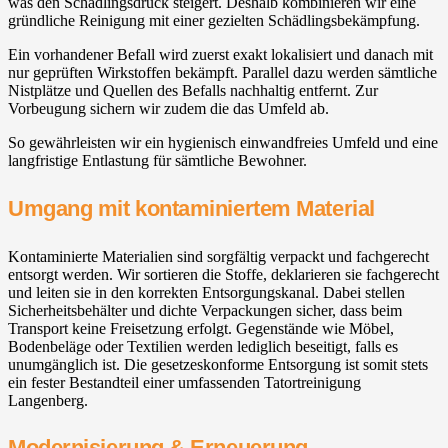
was den Schädlingsdruck steigert. Deshalb kombinieren wir eine
gründliche Reinigung mit einer gezielten Schädlingsbekämpfung.
Ein vorhandener Befall wird zuerst exakt lokalisiert und danach mit
nur geprüften Wirkstoffen bekämpft. Parallel dazu werden sämtliche
Nistplätze und Quellen des Befalls nachhaltig entfernt. Zur
Vorbeugung sichern wir zudem die das Umfeld ab.
So gewährleisten wir ein hygienisch einwandfreies Umfeld und eine
langfristige Entlastung für sämtliche Bewohner.
Umgang mit kontaminiertem Material
Kontaminierte Materialien sind sorgfältig verpackt und fachgerecht
entsorgt werden. Wir sortieren die Stoffe, deklarieren sie fachgerecht
und leiten sie in den korrekten Entsorgungskanal. Dabei stellen
Sicherheitsbehälter und dichte Verpackungen sicher, dass beim
Transport keine Freisetzung erfolgt. Gegenstände wie Möbel,
Bodenbeläge oder Textilien werden lediglich beseitigt, falls es
unumgänglich ist. Die gesetzeskonforme Entsorgung ist somit stets
ein fester Bestandteil einer umfassenden Tatortreinigung
Langenberg.
Modernisierung & Erneuerung