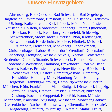
Unsere Einsatzgebiete
Ahrensburg
,
Bad Oldesloe
,
Bad Schwartau
,
Bad Segeberg
,
Bargteheide
,
Eckernförde
,
Elmshorn
,
Eutin
,
Halstenbek
,
Henstedt-
Ulzburg
,
Kaltenkirchen
,
Kiel
,
Lübeck
,
Mölln
,
Neumünster
,
Neustadt in Holstein
,
Norderstedt
,
Pinneberg
,
Preetz
,
Quickborn
,
Ratekau
,
Reinbek
,
Rendsburg
,
Schenefeld
,
Schleswig
,
Schwarzenbek
,
Stockelsdorf
,
Uetersen
,
Plön
,
Kronshagen
,
Schwentinental
,
Bordesholm
,
Molfsee
,
Flintbek
,
Melsdorf
,
Altenholz
,
Heikendorf
,
Mönkeberg
,
Schönkirchen
,
Dänischenhagen
,
Laboe
,
Brodersdorf
,
Wendtorf
,
Dobersdorf
,
Ascheberg
,
Honigsee
,
Wasbek
,
Aukrug
,
Nortorf
,
Achterwehr
,
Bredenbek
,
Gettorf
,
Strande
,
Schwedeneck
,
Rumohr
,
Schierensee
,
Rodenbek
,
Westensee
,
Haßmoor
,
Emkendorf
,
Groß Vollstedt
,
Warder
,
Boksee
,
Probsteierhagen
,
Neuwittenberg
,
Büdelsdorf
,
Schacht-Audorf
,
Rastorf
,
Hamburg-Altona
,
Hamburg-
Eimsbüttel
,
Hamburg-Mitte
,
Hamburg-Nord
,
Hamburg-
Bergedorf
,
Hamburg-Harburg
,
Hamburg-Wandsbek
,
Berlin
,
München
,
Köln
,
Frankfurt am Main
,
Stuttgart
,
Düsseldorf
,
Leipzig
,
Dortmund
,
Essen
,
Bremen
,
Dresden
,
Hannover
,
Nürnberg
,
Duisburg
,
Bochum
,
Wuppertal
,
Bielefeld
,
Bonn
,
Münster
,
Mannheim
,
Karlsruhe
,
Augsburg
,
Wiesbaden
,
Mönchengladbach
,
Gelsenkirchen
,
Aachen
,
Braunschweig
,
Chemnitz⁠
,
Halle (Saale)
,
Magdeburg
,
Freiburg im Breisgau
,
Krefeld
,
Mainz
,
Erfurt
,