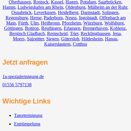
Oberhausen
,
Rostock
,
Kassel
,
Hagen
,
Potsdam
,
Saarbrücken
,
Hamm
,
Ludwigshafen am Rhein
,
Oldenburg
,
Mülheim an der Ruhr
,
Osnabrück
,
Leverkusen
,
Heidelberg
,
Darmstadt
,
Solingen
,
Regensburg
,
Herne
,
Paderborn
,
Neuss
,
Ingolstadt
,
Offenbach am
Main
,
Fürth
,
Ulm
,
Heilbronn
,
Pforzheim
,
Würzburg
,
Wolfsburg
,
Göttingen
,
Bottrop
,
Reutlingen
,
Erlangen
,
Bremerhaven
,
Koblenz
,
Bergisch Gladbach
,
Remscheid
,
Trier
,
Recklinghausen
,
Jena
,
Moers
,
Salzgitter
,
Siegen
,
Gütersloh
,
Hildesheim
,
Hanau
,
Kaiserslautern
,
Cottbus
Jetzt anfragen
1a-spezialreinigung.de
01556 5797138
Wichtige Links
Tatortreinigung
Entrümpelung