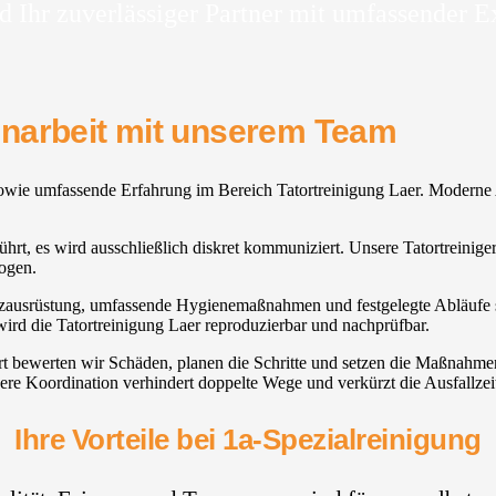
d Ihr zuverlässiger Partner mit umfassender E
enarbeit mit unserem Team
t sowie umfassende Erfahrung im Bereich Tatortreinigung Laer. Moderne
eführt, es wird ausschließlich diskret kommuniziert. Unsere Tatortreini
ogen.
utzausrüstung, umfassende Hygienemaßnahmen und festgelegte Abläufe sic
wird die Tatortreinigung Laer reproduzierbar und nachprüfbar.
Ort bewerten wir Schäden, planen die Schritte und setzen die Maßna
ere Koordination verhindert doppelte Wege und verkürzt die Ausfallzei
Ihre Vorteile bei 1a-Spezialreinigung