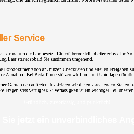
ereinigt, und danach hygienisch zertifiziert. Poröse Materialien testen
et.
ller Service
ne ist rund um die Uhr besetzt. Ein erfahrener Mitarbeiter erfasst Ihr A
nigung Laer startet sobald Sie zustimmen umgehend.
ine Fotodokumentation an, nutzen Checklisten und erteilen Freigaben zu
bere Abnahme. Bei Bedarf unterstützen wir Ihnen mit Unterlagen für d
ehmer Geruch neu auftreten, inspizieren wir die entsprechenden Stelle
re Fragen stets verfügbar. Zuverlässigkeit ist ein wichtiger Teil unser
Gründlich, zuverlässig und pünktlich!
 Sie jetzt ein unverbindliches An