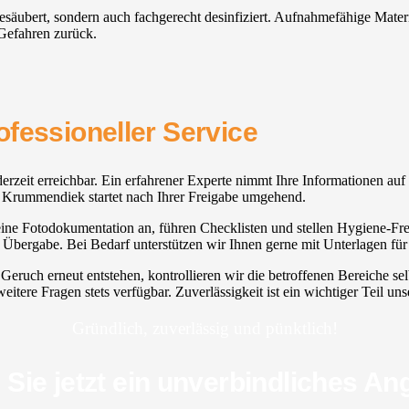
gesäubert, sondern auch fachgerecht desinfiziert. Aufnahmefähige Materi
 Gefahren zurück.
fessioneller Service
derzeit erreichbar. Ein erfahrener Experte nimmt Ihre Informationen auf 
gung Krummendiek startet nach Ihrer Freigabe umgehend.
ine Fotodokumentation an, führen Checklisten und stellen Hygiene-Freig
e Übergabe. Bei Bedarf unterstützen wir Ihnen gerne mit Unterlagen fü
ruch erneut entstehen, kontrollieren wir die betroffenen Bereiche se
eitere Fragen stets verfügbar. Zuverlässigkeit ist ein wichtiger Teil u
Gründlich, zuverlässig und pünktlich!
 Sie jetzt ein unverbindliches An