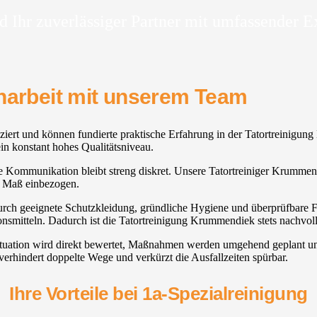
d Ihr zuverlässiger Partner mit umfassender E
enarbeit mit unserem Team
iziert und können fundierte praktische Erfahrung in der Tatortreinigun
in konstant hohes Qualitätsniveau.
, die Kommunikation bleibt streng diskret. Unsere Tatortreiniger Krummen
n Maß einbezogen.
 durch geeignete Schutzkleidung, gründliche Hygiene und überprüfbare F
onsmitteln. Dadurch ist die Tatortreinigung Krummendiek stets nachvoll
ituation wird direkt bewertet, Maßnahmen werden umgehend geplant un
verhindert doppelte Wege und verkürzt die Ausfallzeiten spürbar.
Ihre Vorteile bei 1a-Spezialreinigung