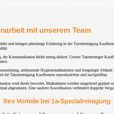
d Ihr zuverlässiger Partner mit umfassender E
enarbeit mit unserem Team
bildet und bringen jahrelange Erfahrung in der Tatortreinigung Kaufbeu
lität.
llig, die Kommunikation bleibt streng diskret. Unsere Tatortreiniger Ka
iert.
utzausrüstung, umfassende Hygienemaßnahmen und festgelegte Abläufe sic
d die Tatortreinigung Kaufbeuren reproduzierbar und nachprüfbar.
tuation wird direkt bewertet, Maßnahmen werden umgehend geplant und 
mal abgestimmt. Eine saubere Koordination verhindert doppelte Wege u
Ihre Vorteile bei 1a-Spezialreinigung