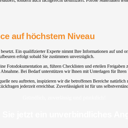
gesäubert, sondern auch fachgerecht desinfiziert. Poröse Materialien te
vice auf höchstem Niveau
7 besetzt. Ein qualifizierter Experte nimmt Ihre Informationen auf und o
Kaufbeuren erfolgt sobald Sie zustimmen unverzüglich.
ine Fotodokumentation an, führen Checklisten und erteilen Freigaben zu
 Abnahme. Bei Bedarf unterstützen wir Ihnen mit Unterlagen für Ihren 
uelle neu auftreten, inspizieren wir die betroffenen Bereiche natürli
ckfragen jederzeit erreichbar. Zuverlässigkeit ist für uns selbstverständ
Gründlich, zuverlässig und pünktlich!
 Sie jetzt ein unverbindliches An