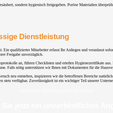
 gesäubert, sondern hygienisch freigegeben. Poröse Materialien überprüf
ässige Dienstleistung
tzt. Ein qualifizierter Mitarbeiter erfasst Ihr Anliegen und veranlasst so
Ihrer Freigabe unverzüglich.
oprotokolle an, führen Checklisten und erteilen Hygienezertifikate aus. 
. Falls nötig unterstützen wir Ihnen mit Dokumenten für die Hausver
eruch neu entstehen, inspizieren wir die betroffenen Bereiche natürli
en stets verfügbar. Zuverlässigkeit ist ein wichtiger Teil unserer Unter
Gründlich, zuverlässig und pünktlich!
 Sie jetzt ein unverbindliches An