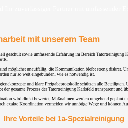
d Ihr zuverlässiger Partner mit umfassender E
enarbeit mit unserem Team
ziell geschult sowie umfassende Erfahrung im Bereich Tatortreinigung K
ards.
d möglichst unauffällig, die Kommunikation bleibt streng diskret. Unse
rden nur so weit eingebunden, wie es notwendig ist.
ygienekonzepte und klare Freigabeprotokolle schützen alle Beteiligten. 
 der gesamte Prozess der Tatortreinigung Karlsfeld⁠ transparent und üb
Situation wird direkt bewertet, Maßnahmen werden umgehend geplant u
urch exakte Koordination vermeiden wir unnötige Wege und können Ausf
Ihre Vorteile bei 1a-Spezialreinigung