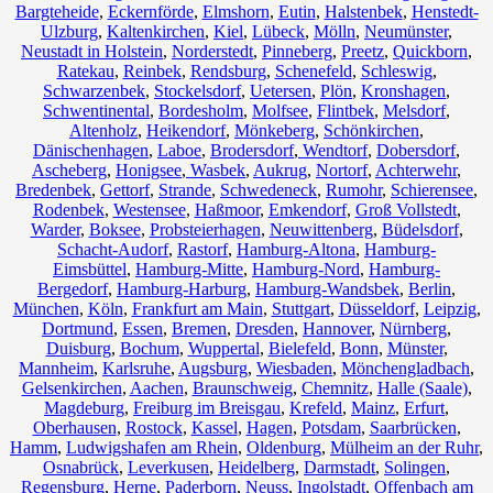
Bargteheide
,
Eckernförde
,
Elmshorn
,
Eutin
,
Halstenbek
,
Henstedt-
Ulzburg
,
Kaltenkirchen
,
Kiel
,
Lübeck
,
Mölln
,
Neumünster
,
Neustadt in Holstein
,
Norderstedt
,
Pinneberg
,
Preetz
,
Quickborn
,
Ratekau
,
Reinbek
,
Rendsburg
,
Schenefeld
,
Schleswig
,
Schwarzenbek
,
Stockelsdorf
,
Uetersen
,
Plön
,
Kronshagen
,
Schwentinental
,
Bordesholm
,
Molfsee
,
Flintbek
,
Melsdorf
,
Altenholz
,
Heikendorf
,
Mönkeberg
,
Schönkirchen
,
Dänischenhagen
,
Laboe
,
Brodersdorf
,
Wendtorf
,
Dobersdorf
,
Ascheberg
,
Honigsee
,
Wasbek
,
Aukrug
,
Nortorf
,
Achterwehr
,
Bredenbek
,
Gettorf
,
Strande
,
Schwedeneck
,
Rumohr
,
Schierensee
,
Rodenbek
,
Westensee
,
Haßmoor
,
Emkendorf
,
Groß Vollstedt
,
Warder
,
Boksee
,
Probsteierhagen
,
Neuwittenberg
,
Büdelsdorf
,
Schacht-Audorf
,
Rastorf
,
Hamburg-Altona
,
Hamburg-
Eimsbüttel
,
Hamburg-Mitte
,
Hamburg-Nord
,
Hamburg-
Bergedorf
,
Hamburg-Harburg
,
Hamburg-Wandsbek
,
Berlin
,
München
,
Köln
,
Frankfurt am Main
,
Stuttgart
,
Düsseldorf
,
Leipzig
,
Dortmund
,
Essen
,
Bremen
,
Dresden
,
Hannover
,
Nürnberg
,
Duisburg
,
Bochum
,
Wuppertal
,
Bielefeld
,
Bonn
,
Münster
,
Mannheim
,
Karlsruhe
,
Augsburg
,
Wiesbaden
,
Mönchengladbach
,
Gelsenkirchen
,
Aachen
,
Braunschweig
,
Chemnitz⁠
,
Halle (Saale)
,
Magdeburg
,
Freiburg im Breisgau
,
Krefeld
,
Mainz
,
Erfurt
,
Oberhausen
,
Rostock
,
Kassel
,
Hagen
,
Potsdam
,
Saarbrücken
,
Hamm
,
Ludwigshafen am Rhein
,
Oldenburg
,
Mülheim an der Ruhr
,
Osnabrück
,
Leverkusen
,
Heidelberg
,
Darmstadt
,
Solingen
,
Regensburg
,
Herne
,
Paderborn
,
Neuss
,
Ingolstadt
,
Offenbach am