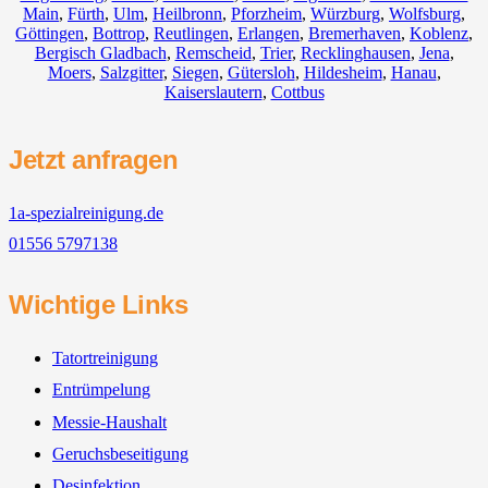
Main
,
Fürth
,
Ulm
,
Heilbronn
,
Pforzheim
,
Würzburg
,
Wolfsburg
,
Göttingen
,
Bottrop
,
Reutlingen
,
Erlangen
,
Bremerhaven
,
Koblenz
,
Bergisch Gladbach
,
Remscheid
,
Trier
,
Recklinghausen
,
Jena
,
Moers
,
Salzgitter
,
Siegen
,
Gütersloh
,
Hildesheim
,
Hanau
,
Kaiserslautern
,
Cottbus
Jetzt anfragen
1a-spezialreinigung.de
01556 5797138
Wichtige Links
Tatortreinigung
Entrümpelung
Messie-Haushalt
Geruchsbeseitigung
Desinfektion