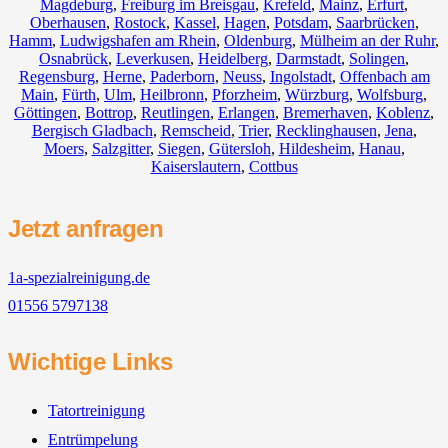
Magdeburg
,
Freiburg im Breisgau
,
Krefeld
,
Mainz
,
Erfurt
,
Oberhausen
,
Rostock
,
Kassel
,
Hagen
,
Potsdam
,
Saarbrücken
,
Hamm
,
Ludwigshafen am Rhein
,
Oldenburg
,
Mülheim an der Ruhr
,
Osnabrück
,
Leverkusen
,
Heidelberg
,
Darmstadt
,
Solingen
,
Regensburg
,
Herne
,
Paderborn
,
Neuss
,
Ingolstadt
,
Offenbach am
Main
,
Fürth
,
Ulm
,
Heilbronn
,
Pforzheim
,
Würzburg
,
Wolfsburg
,
Göttingen
,
Bottrop
,
Reutlingen
,
Erlangen
,
Bremerhaven
,
Koblenz
,
Bergisch Gladbach
,
Remscheid
,
Trier
,
Recklinghausen
,
Jena
,
Moers
,
Salzgitter
,
Siegen
,
Gütersloh
,
Hildesheim
,
Hanau
,
Kaiserslautern
,
Cottbus
Jetzt anfragen
1a-spezialreinigung.de
01556 5797138
Wichtige Links
Tatortreinigung
Entrümpelung