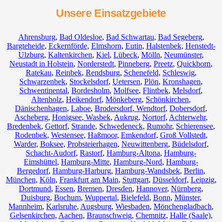
Unsere Einsatzgebiete
Ahrensburg
,
Bad Oldesloe
,
Bad Schwartau
,
Bad Segeberg
,
Bargteheide
,
Eckernförde
,
Elmshorn
,
Eutin
,
Halstenbek
,
Henstedt-
Ulzburg
,
Kaltenkirchen
,
Kiel
,
Lübeck
,
Mölln
,
Neumünster
,
Neustadt in Holstein
,
Norderstedt
,
Pinneberg
,
Preetz
,
Quickborn
,
Ratekau
,
Reinbek
,
Rendsburg
,
Schenefeld
,
Schleswig
,
Schwarzenbek
,
Stockelsdorf
,
Uetersen
,
Plön
,
Kronshagen
,
Schwentinental
,
Bordesholm
,
Molfsee
,
Flintbek
,
Melsdorf
,
Altenholz
,
Heikendorf
,
Mönkeberg
,
Schönkirchen
,
Dänischenhagen
,
Laboe
,
Brodersdorf
,
Wendtorf
,
Dobersdorf
,
Ascheberg
,
Honigsee
,
Wasbek
,
Aukrug
,
Nortorf
,
Achterwehr
,
Bredenbek
,
Gettorf
,
Strande
,
Schwedeneck
,
Rumohr
,
Schierensee
,
Rodenbek
,
Westensee
,
Haßmoor
,
Emkendorf
,
Groß Vollstedt
,
Warder
,
Boksee
,
Probsteierhagen
,
Neuwittenberg
,
Büdelsdorf
,
Schacht-Audorf
,
Rastorf
,
Hamburg-Altona
,
Hamburg-
Eimsbüttel
,
Hamburg-Mitte
,
Hamburg-Nord
,
Hamburg-
Bergedorf
,
Hamburg-Harburg
,
Hamburg-Wandsbek
,
Berlin
,
München
,
Köln
,
Frankfurt am Main
,
Stuttgart
,
Düsseldorf
,
Leipzig
,
Dortmund
,
Essen
,
Bremen
,
Dresden
,
Hannover
,
Nürnberg
,
Duisburg
,
Bochum
,
Wuppertal
,
Bielefeld
,
Bonn
,
Münster
,
Mannheim
,
Karlsruhe
,
Augsburg
,
Wiesbaden
,
Mönchengladbach
,
Gelsenkirchen
,
Aachen
,
Braunschweig
,
Chemnitz⁠
,
Halle (Saale)
,