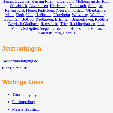
Hamm
,
Ludwigshafen am Rhein
,
Oldenburg
,
Mülheim an der Ruhr
,
Osnabrück
,
Leverkusen
,
Heidelberg
,
Darmstadt
,
Solingen
,
Regensburg
,
Herne
,
Paderborn
,
Neuss
,
Ingolstadt
,
Offenbach am
Main
,
Fürth
,
Ulm
,
Heilbronn
,
Pforzheim
,
Würzburg
,
Wolfsburg
,
Göttingen
,
Bottrop
,
Reutlingen
,
Erlangen
,
Bremerhaven
,
Koblenz
,
Bergisch Gladbach
,
Remscheid
,
Trier
,
Recklinghausen
,
Jena
,
Moers
,
Salzgitter
,
Siegen
,
Gütersloh
,
Hildesheim
,
Hanau
,
Kaiserslautern
,
Cottbus
Jetzt anfragen
1a-spezialreinigung.de
01556 5797138
Wichtige Links
Tatortreinigung
Entrümpelung
Messie-Haushalt