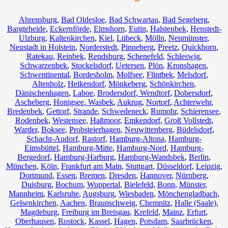
Ahrensburg
,
Bad Oldesloe
,
Bad Schwartau
,
Bad Segeberg
,
Bargteheide
,
Eckernförde
,
Elmshorn
,
Eutin
,
Halstenbek
,
Henstedt-
Ulzburg
,
Kaltenkirchen
,
Kiel
,
Lübeck
,
Mölln
,
Neumünster
,
Neustadt in Holstein
,
Norderstedt
,
Pinneberg
,
Preetz
,
Quickborn
,
Ratekau
,
Reinbek
,
Rendsburg
,
Schenefeld
,
Schleswig
,
Schwarzenbek
,
Stockelsdorf
,
Uetersen
,
Plön
,
Kronshagen
,
Schwentinental
,
Bordesholm
,
Molfsee
,
Flintbek
,
Melsdorf
,
Altenholz
,
Heikendorf
,
Mönkeberg
,
Schönkirchen
,
Dänischenhagen
,
Laboe
,
Brodersdorf
,
Wendtorf
,
Dobersdorf
,
Ascheberg
,
Honigsee
,
Wasbek
,
Aukrug
,
Nortorf
,
Achterwehr
,
Bredenbek
,
Gettorf
,
Strande
,
Schwedeneck
,
Rumohr
,
Schierensee
,
Rodenbek
,
Westensee
,
Haßmoor
,
Emkendorf
,
Groß Vollstedt
,
Warder
,
Boksee
,
Probsteierhagen
,
Neuwittenberg
,
Büdelsdorf
,
Schacht-Audorf
,
Rastorf
,
Hamburg-Altona
,
Hamburg-
Eimsbüttel
,
Hamburg-Mitte
,
Hamburg-Nord
,
Hamburg-
Bergedorf
,
Hamburg-Harburg
,
Hamburg-Wandsbek
,
Berlin
,
München
,
Köln
,
Frankfurt am Main
,
Stuttgart
,
Düsseldorf
,
Leipzig
,
Dortmund
,
Essen
,
Bremen
,
Dresden
,
Hannover
,
Nürnberg
,
Duisburg
,
Bochum
,
Wuppertal
,
Bielefeld
,
Bonn
,
Münster
,
Mannheim
,
Karlsruhe
,
Augsburg
,
Wiesbaden
,
Mönchengladbach
,
Gelsenkirchen
,
Aachen
,
Braunschweig
,
Chemnitz⁠
,
Halle (Saale)
,
Magdeburg
,
Freiburg im Breisgau
,
Krefeld
,
Mainz
,
Erfurt
,
Oberhausen
,
Rostock
,
Kassel
,
Hagen
,
Potsdam
,
Saarbrücken
,