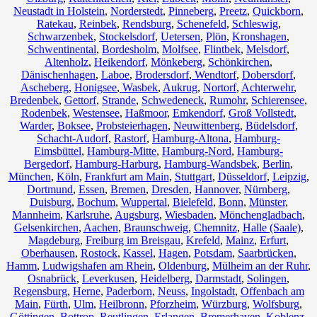
Neustadt in Holstein
,
Norderstedt
,
Pinneberg
,
Preetz
,
Quickborn
,
Ratekau
,
Reinbek
,
Rendsburg
,
Schenefeld
,
Schleswig
,
Schwarzenbek
,
Stockelsdorf
,
Uetersen
,
Plön
,
Kronshagen
,
Schwentinental
,
Bordesholm
,
Molfsee
,
Flintbek
,
Melsdorf
,
Altenholz
,
Heikendorf
,
Mönkeberg
,
Schönkirchen
,
Dänischenhagen
,
Laboe
,
Brodersdorf
,
Wendtorf
,
Dobersdorf
,
Ascheberg
,
Honigsee
,
Wasbek
,
Aukrug
,
Nortorf
,
Achterwehr
,
Bredenbek
,
Gettorf
,
Strande
,
Schwedeneck
,
Rumohr
,
Schierensee
,
Rodenbek
,
Westensee
,
Haßmoor
,
Emkendorf
,
Groß Vollstedt
,
Warder
,
Boksee
,
Probsteierhagen
,
Neuwittenberg
,
Büdelsdorf
,
Schacht-Audorf
,
Rastorf
,
Hamburg-Altona
,
Hamburg-
Eimsbüttel
,
Hamburg-Mitte
,
Hamburg-Nord
,
Hamburg-
Bergedorf
,
Hamburg-Harburg
,
Hamburg-Wandsbek
,
Berlin
,
München
,
Köln
,
Frankfurt am Main
,
Stuttgart
,
Düsseldorf
,
Leipzig
,
Dortmund
,
Essen
,
Bremen
,
Dresden
,
Hannover
,
Nürnberg
,
Duisburg
,
Bochum
,
Wuppertal
,
Bielefeld
,
Bonn
,
Münster
,
Mannheim
,
Karlsruhe
,
Augsburg
,
Wiesbaden
,
Mönchengladbach
,
Gelsenkirchen
,
Aachen
,
Braunschweig
,
Chemnitz⁠
,
Halle (Saale)
,
Magdeburg
,
Freiburg im Breisgau
,
Krefeld
,
Mainz
,
Erfurt
,
Oberhausen
,
Rostock
,
Kassel
,
Hagen
,
Potsdam
,
Saarbrücken
,
Hamm
,
Ludwigshafen am Rhein
,
Oldenburg
,
Mülheim an der Ruhr
,
Osnabrück
,
Leverkusen
,
Heidelberg
,
Darmstadt
,
Solingen
,
Regensburg
,
Herne
,
Paderborn
,
Neuss
,
Ingolstadt
,
Offenbach am
Main
,
Fürth
,
Ulm
,
Heilbronn
,
Pforzheim
,
Würzburg
,
Wolfsburg
,
Göttingen
,
Bottrop
,
Reutlingen
,
Erlangen
,
Bremerhaven
,
Koblenz
,