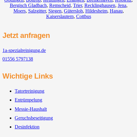
Bergisch Gladbach
,
Remscheid
,
Trier
,
Recklinghausen
,
Jena
,
Moers
,
Salzgitter
,
Siegen
,
Gütersloh
,
Hildesheim
,
Hanau
,
Kaiserslautern
,
Cottbus
Jetzt anfragen
1a-spezialreinigung.de
01556 5797138
Wichtige Links
Tatortreinigung
Entrümpelung
Messie-Haushalt
Geruchsbeseitigung
Desinfektion