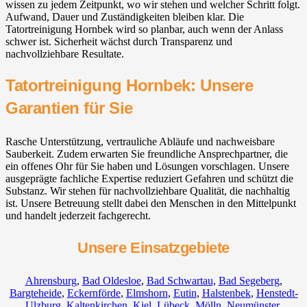
wissen zu jedem Zeitpunkt, wo wir stehen und welcher Schritt folgt.
Aufwand, Dauer und Zuständigkeiten bleiben klar. Die
Tatortreinigung Hornbek wird so planbar, auch wenn der Anlass
schwer ist. Sicherheit wächst durch Transparenz und
nachvollziehbare Resultate.
Tatortreinigung Hornbek: Unsere
Garantien für Sie
Rasche Unterstützung, vertrauliche Abläufe und nachweisbare
Sauberkeit. Zudem erwarten Sie freundliche Ansprechpartner, die
ein offenes Ohr für Sie haben und Lösungen vorschlagen. Unsere
ausgeprägte fachliche Expertise reduziert Gefahren und schützt die
Substanz. Wir stehen für nachvollziehbare Qualität, die nachhaltig
ist. Unsere Betreuung stellt dabei den Menschen in den Mittelpunkt
und handelt jederzeit fachgerecht.
Unsere Einsatzgebiete
Ahrensburg
,
Bad Oldesloe
,
Bad Schwartau
,
Bad Segeberg
,
Bargteheide
,
Eckernförde
,
Elmshorn
,
Eutin
,
Halstenbek
,
Henstedt-
Ulzburg
,
Kaltenkirchen
,
Kiel
,
Lübeck
,
Mölln
,
Neumünster
,