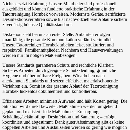
Nichts ersetzt Erfahrung. Unsere Mitarbeiter sind professionell
ausgebildet und können fundierte praktische Erfahrung in der
Tatortreinigung Hornbek vorweisen. Modernste Geräte, zertifizierte
Desinfektionsverfahren sowie klar nachvollziehbare Abläufe sichern
zuverlässig höchste Qualitätsstandards.
Diskretion steht bei uns an erster Stelle. Anfahrten erfolgen
unauffällig, die gesamte Kommunikation verläuft vertraulich.
Unsere Tatortreiniger Hornbek arbeiten leise, strukturiert und
respektvoll. Familienmitglieder, Nachbarn und Hausverwaltungen
werden nur im nötigen Maß einbezogen.
Unsere Standards garantieren Schutz und rechtliche Klarheit.
Sicheres Arbeiten durch geeignete Schutzkleidung, gründliche
Hygiene und überprüfbare Freigaben. Wir arbeiten nach
anerkannten Standards und setzen effektive, materialschonende
Verfahren ein. Somit ist der gesamte Ablauf der Tatortreinigung
Hornbek lückenlos dokumentiert und kontrollierbar.
Effizientes Arbeiten minimiert Aufwand und hält Kosten gering. Die
Situation wird direkt bewertet, Maßnahmen werden umgehend
geplant und realisiert. Jede Maßnahme – Entsorgung,
Schädlingsbekämpfung, Desinfektion und Sanierung – erfolgt
koordiniert und abgestimmt. Dank guter Abstimmung gibt es keine
doppelten Arbeiten und Ausfallzeiten werden so gering wie möglich