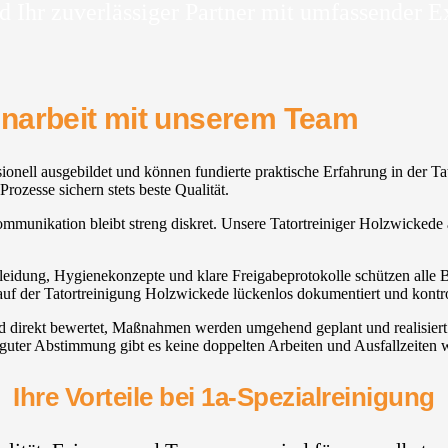
d Ihr zuverlässiger Partner mit umfassender E
enarbeit mit unserem Team
ssionell ausgebildet und können fundierte praktische Erfahrung in der T
rozesse sichern stets beste Qualität.
 Kommunikation bleibt streng diskret. Unsere Tatortreiniger Holzwickede
kleidung, Hygienekonzepte und klare Freigabeprotokolle schützen alle B
auf der Tatortreinigung Holzwickede lückenlos dokumentiert und kontro
ird direkt bewertet, Maßnahmen werden umgehend geplant und realisier
guter Abstimmung gibt es keine doppelten Arbeiten und Ausfallzeiten 
Ihre Vorteile bei 1a-Spezialreinigung