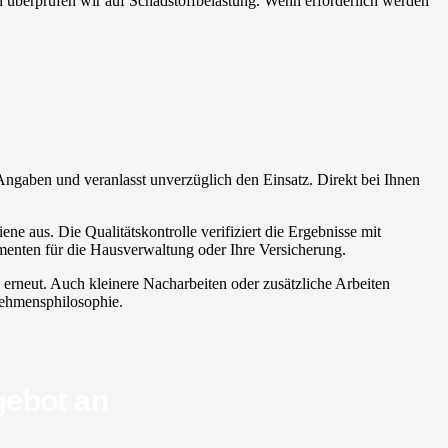
ien überprüfen wir auf Schadstoffbelastung. Wenn erforderlich werden
e Angaben und veranlasst unverzüglich den Einsatz. Direkt bei Ihnen
ne aus. Die Qualitätskontrolle verifiziert die Ergebnisse mit
menten für die Hausverwaltung oder Ihre Versicherung.
h erneut. Auch kleinere Nacharbeiten oder zusätzliche Arbeiten
rnehmensphilosophie.
gebot an