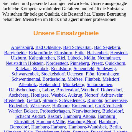
Sie haben und passende Lösungen entwickeln. Unsere ausgeprägte
fachliche Kompetenz minimiert Gefahren und erhält die Substanz.
Wir stehen für belegte Qualität, die Bestand hat. Unsere Betreuung
behält den Menschen im Blick und agiert immer professionell.
Unsere Einsatzgebiete
Ahrensburg
,
Bad Oldesloe
,
Bad Schwartau
,
Bad Segeberg
,
Bargteheide
,
Eckernförde
,
Elmshorn
,
Eutin
,
Halstenbek
,
Henstedt-
Ulzburg
,
Kaltenkirchen
,
Kiel
,
Lübeck
,
Mölln
,
Neumünster
,
Neustadt in Holstein
,
Norderstedt
,
Pinneberg
,
Preetz
,
Quickborn
,
Ratekau
,
Reinbek
,
Rendsburg
,
Schenefeld
,
Schleswig
,
Schwarzenbek
,
Stockelsdorf
,
Uetersen
,
Plön
,
Kronshagen
,
Schwentinental
,
Bordesholm
,
Molfsee
,
Flintbek
,
Melsdorf
,
Altenholz
,
Heikendorf
,
Mönkeberg
,
Schönkirchen
,
Dänischenhagen
,
Laboe
,
Brodersdorf
,
Wendtorf
,
Dobersdorf
,
Ascheberg
,
Honigsee
,
Wasbek
,
Aukrug
,
Nortorf
,
Achterwehr
,
Bredenbek
,
Gettorf
,
Strande
,
Schwedeneck
,
Rumohr
,
Schierensee
,
Rodenbek
,
Westensee
,
Haßmoor
,
Emkendorf
,
Groß Vollstedt
,
Warder
,
Boksee
,
Probsteierhagen
,
Neuwittenberg
,
Büdelsdorf
,
Schacht-Audorf
,
Rastorf
,
Hamburg-Altona
,
Hamburg-
Eimsbüttel
,
Hamburg-Mitte
,
Hamburg-Nord
,
Hamburg-
Bergedorf
,
Hamburg-Harburg
,
Hamburg-Wandsbek
,
Berlin
,