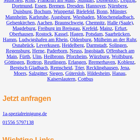
München
,
Köln
,
Frankfurt am Main
,
Stuttgart
,
Düsseldorf
,
Leipzig
,
Dortmund
,
Essen
,
Bremen
,
Dresden
,
Hannover
,
Nürnberg
,
Duisburg
,
Bochum
,
Wuppertal
,
Bielefeld
,
Bonn
,
Münster
,
Mannheim
,
Karlsruhe
,
Augsburg
,
Wiesbaden
,
Mönchengladbach
,
Gelsenkirchen
,
Aachen
,
Braunschweig
,
Chemnitz⁠
,
Halle (Saale)
,
Magdeburg
,
Freiburg im Breisgau
,
Krefeld
,
Mainz
,
Erfurt
,
Oberhausen
,
Rostock
,
Kassel
,
Hagen
,
Potsdam
,
Saarbrücken
,
Hamm
,
Ludwigshafen am Rhein
,
Oldenburg
,
Mülheim an der Ruhr
,
Osnabrück
,
Leverkusen
,
Heidelberg
,
Darmstadt
,
Solingen
,
Regensburg
,
Herne
,
Paderborn
,
Neuss
,
Ingolstadt
,
Offenbach am
Main
,
Fürth
,
Ulm
,
Heilbronn
,
Pforzheim
,
Würzburg
,
Wolfsburg
,
Göttingen
,
Bottrop
,
Reutlingen
,
Erlangen
,
Bremerhaven
,
Koblenz
,
Bergisch Gladbach
,
Remscheid
,
Trier
,
Recklinghausen
,
Jena
,
Moers
,
Salzgitter
,
Siegen
,
Gütersloh
,
Hildesheim
,
Hanau
,
Kaiserslautern
,
Cottbus
Jetzt anfragen
1a-spezialreinigung.de
01556 5797138
Wichtige Links