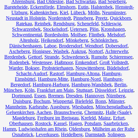
Ahrensburg
,
Bad Oldesloe
,
Bad Schwartau
,
Bad Segeberg
,
Bargteheide
,
Eckernförde
,
Elmshorn
,
Eutin
,
Halstenbek
,
Henstedt-
Ulzburg
,
Kaltenkirchen
,
Kiel
,
Lübeck
,
Mölln
,
Neumünster
,
Neustadt in Holstein
,
Norderstedt
,
Pinneberg
,
Preetz
,
Quickborn
,
Ratekau
,
Reinbek
,
Rendsburg
,
Schenefeld
,
Schleswig
,
Schwarzenbek
,
Stockelsdorf
,
Uetersen
,
Plön
,
Kronshagen
,
Schwentinental
,
Bordesholm
,
Molfsee
,
Flintbek
,
Melsdorf
,
Altenholz
,
Heikendorf
,
Mönkeberg
,
Schönkirchen
,
Dänischenhagen
,
Laboe
,
Brodersdorf
,
Wendtorf
,
Dobersdorf
,
Ascheberg
,
Honigsee
,
Wasbek
,
Aukrug
,
Nortorf
,
Achterwehr
,
Bredenbek
,
Gettorf
,
Strande
,
Schwedeneck
,
Rumohr
,
Schierensee
,
Rodenbek
,
Westensee
,
Haßmoor
,
Emkendorf
,
Groß Vollstedt
,
Warder
,
Boksee
,
Probsteierhagen
,
Neuwittenberg
,
Büdelsdorf
,
Schacht-Audorf
,
Rastorf
,
Hamburg-Altona
,
Hamburg-
Eimsbüttel
,
Hamburg-Mitte
,
Hamburg-Nord
,
Hamburg-
Bergedorf
,
Hamburg-Harburg
,
Hamburg-Wandsbek
,
Berlin
,
München
,
Köln
,
Frankfurt am Main
,
Stuttgart
,
Düsseldorf
,
Leipzig
,
Dortmund
,
Essen
,
Bremen
,
Dresden
,
Hannover
,
Nürnberg
,
Duisburg
,
Bochum
,
Wuppertal
,
Bielefeld
,
Bonn
,
Münster
,
Mannheim
,
Karlsruhe
,
Augsburg
,
Wiesbaden
,
Mönchengladbach
,
Gelsenkirchen
,
Aachen
,
Braunschweig
,
Chemnitz⁠
,
Halle (Saale)
,
Magdeburg
,
Freiburg im Breisgau
,
Krefeld
,
Mainz
,
Erfurt
,
Oberhausen
,
Rostock
,
Kassel
,
Hagen
,
Potsdam
,
Saarbrücken
,
Hamm
,
Ludwigshafen am Rhein
,
Oldenburg
,
Mülheim an der Ruhr
,
Osnabrück
,
Leverkusen
,
Heidelberg
,
Darmstadt
,
Solingen
,