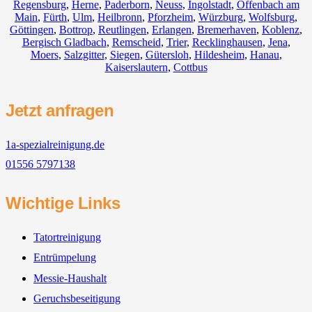
Regensburg
,
Herne
,
Paderborn
,
Neuss
,
Ingolstadt
,
Offenbach am
Main
,
Fürth
,
Ulm
,
Heilbronn
,
Pforzheim
,
Würzburg
,
Wolfsburg
,
Göttingen
,
Bottrop
,
Reutlingen
,
Erlangen
,
Bremerhaven
,
Koblenz
,
Bergisch Gladbach
,
Remscheid
,
Trier
,
Recklinghausen
,
Jena
,
Moers
,
Salzgitter
,
Siegen
,
Gütersloh
,
Hildesheim
,
Hanau
,
Kaiserslautern
,
Cottbus
Jetzt anfragen
1a-spezialreinigung.de
01556 5797138
Wichtige Links
Tatortreinigung
Entrümpelung
Messie-Haushalt
Geruchsbeseitigung