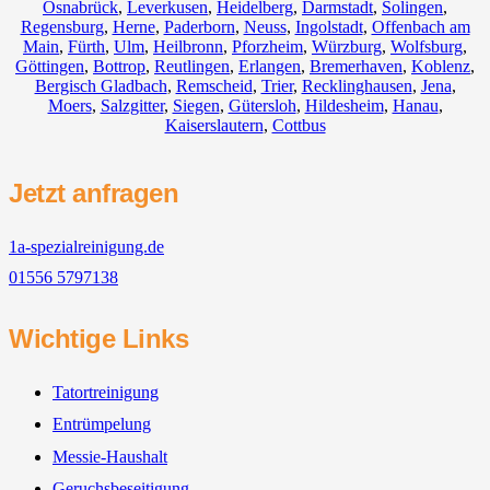
Osnabrück
,
Leverkusen
,
Heidelberg
,
Darmstadt
,
Solingen
,
Regensburg
,
Herne
,
Paderborn
,
Neuss
,
Ingolstadt
,
Offenbach am
Main
,
Fürth
,
Ulm
,
Heilbronn
,
Pforzheim
,
Würzburg
,
Wolfsburg
,
Göttingen
,
Bottrop
,
Reutlingen
,
Erlangen
,
Bremerhaven
,
Koblenz
,
Bergisch Gladbach
,
Remscheid
,
Trier
,
Recklinghausen
,
Jena
,
Moers
,
Salzgitter
,
Siegen
,
Gütersloh
,
Hildesheim
,
Hanau
,
Kaiserslautern
,
Cottbus
Jetzt anfragen
1a-spezialreinigung.de
01556 5797138
Wichtige Links
Tatortreinigung
Entrümpelung
Messie-Haushalt
Geruchsbeseitigung