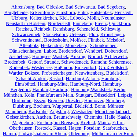
Ahrensburg
,
Bad Oldesloe
,
Bad Schwartau
,
Bad Segeberg
,
Bargteheide
,
Eckernförde
,
Elmshorn
,
Eutin
,
Halstenbek
,
Henstedt-
Ulzburg
,
Kaltenkirchen
,
Kiel
,
Lübeck
,
Mölln
,
Neumünster
,
Neustadt in Holstein
,
Norderstedt
,
Pinneberg
,
Preetz
,
Quickborn
,
Ratekau
,
Reinbek
,
Rendsburg
,
Schenefeld
,
Schleswig
,
Schwarzenbek
,
Stockelsdorf
,
Uetersen
,
Plön
,
Kronshagen
,
Schwentinental
,
Bordesholm
,
Molfsee
,
Flintbek
,
Melsdorf
,
Altenholz
,
Heikendorf
,
Mönkeberg
,
Schönkirchen
,
Dänischenhagen
,
Laboe
,
Brodersdorf
,
Wendtorf
,
Dobersdorf
,
Ascheberg
,
Honigsee
,
Wasbek
,
Aukrug
,
Nortorf
,
Achterwehr
,
Bredenbek
,
Gettorf
,
Strande
,
Schwedeneck
,
Rumohr
,
Schierensee
,
Rodenbek
,
Westensee
,
Haßmoor
,
Emkendorf
,
Groß Vollstedt
,
Warder
,
Boksee
,
Probsteierhagen
,
Neuwittenberg
,
Büdelsdorf
,
Schacht-Audorf
,
Rastorf
,
Hamburg-Altona
,
Hamburg-
Eimsbüttel
,
Hamburg-Mitte
,
Hamburg-Nord
,
Hamburg-
Bergedorf
,
Hamburg-Harburg
,
Hamburg-Wandsbek
,
Berlin
,
München
,
Köln
,
Frankfurt am Main
,
Stuttgart
,
Düsseldorf
,
Leipzig
,
Dortmund
,
Essen
,
Bremen
,
Dresden
,
Hannover
,
Nürnberg
,
Duisburg
,
Bochum
,
Wuppertal
,
Bielefeld
,
Bonn
,
Münster
,
Mannheim
,
Karlsruhe
,
Augsburg
,
Wiesbaden
,
Mönchengladbach
,
Gelsenkirchen
,
Aachen
,
Braunschweig
,
Chemnitz⁠
,
Halle (Saale)
,
Magdeburg
,
Freiburg im Breisgau
,
Krefeld
,
Mainz
,
Erfurt
,
Oberhausen
,
Rostock
,
Kassel
,
Hagen
,
Potsdam
,
Saarbrücken
,
Hamm
,
Ludwigshafen am Rhein
,
Oldenburg
,
Mülheim an der Ruhr
,