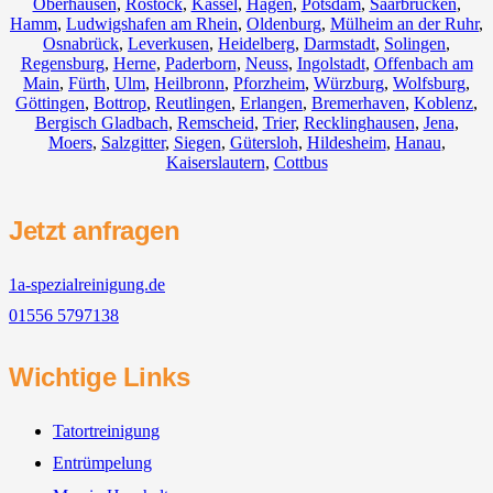
Oberhausen
,
Rostock
,
Kassel
,
Hagen
,
Potsdam
,
Saarbrücken
,
Hamm
,
Ludwigshafen am Rhein
,
Oldenburg
,
Mülheim an der Ruhr
,
Osnabrück
,
Leverkusen
,
Heidelberg
,
Darmstadt
,
Solingen
,
Regensburg
,
Herne
,
Paderborn
,
Neuss
,
Ingolstadt
,
Offenbach am
Main
,
Fürth
,
Ulm
,
Heilbronn
,
Pforzheim
,
Würzburg
,
Wolfsburg
,
Göttingen
,
Bottrop
,
Reutlingen
,
Erlangen
,
Bremerhaven
,
Koblenz
,
Bergisch Gladbach
,
Remscheid
,
Trier
,
Recklinghausen
,
Jena
,
Moers
,
Salzgitter
,
Siegen
,
Gütersloh
,
Hildesheim
,
Hanau
,
Kaiserslautern
,
Cottbus
Jetzt anfragen
1a-spezialreinigung.de
01556 5797138
Wichtige Links
Tatortreinigung
Entrümpelung