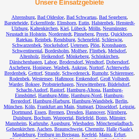
Unsere Einsatzgebiete
Ahrensburg
,
Bad Oldesloe
,
Bad Schwartau
,
Bad Segeberg
,
Bargteheide
,
Eckernförde
,
Elmshorn
,
Eutin
,
Halstenbek
,
Henstedt-
Ulzburg
,
Kaltenkirchen
,
Kiel
,
Lübeck
,
Mölln
,
Neumünster
,
Neustadt in Holstein
,
Norderstedt
,
Pinneberg
,
Preetz
,
Quickborn
,
Ratekau
,
Reinbek
,
Rendsburg
,
Schenefeld
,
Schleswig
,
Schwarzenbek
,
Stockelsdorf
,
Uetersen
,
Plön
,
Kronshagen
,
Schwentinental
,
Bordesholm
,
Molfsee
,
Flintbek
,
Melsdorf
,
Altenholz
,
Heikendorf
,
Mönkeberg
,
Schönkirchen
,
Dänischenhagen
,
Laboe
,
Brodersdorf
,
Wendtorf
,
Dobersdorf
,
Ascheberg
,
Honigsee
,
Wasbek
,
Aukrug
,
Nortorf
,
Achterwehr
,
Bredenbek
,
Gettorf
,
Strande
,
Schwedeneck
,
Rumohr
,
Schierensee
,
Rodenbek
,
Westensee
,
Haßmoor
,
Emkendorf
,
Groß Vollstedt
,
Warder
,
Boksee
,
Probsteierhagen
,
Neuwittenberg
,
Büdelsdorf
,
Schacht-Audorf
,
Rastorf
,
Hamburg-Altona
,
Hamburg-
Eimsbüttel
,
Hamburg-Mitte
,
Hamburg-Nord
,
Hamburg-
Bergedorf
,
Hamburg-Harburg
,
Hamburg-Wandsbek
,
Berlin
,
München
,
Köln
,
Frankfurt am Main
,
Stuttgart
,
Düsseldorf
,
Leipzig
,
Dortmund
,
Essen
,
Bremen
,
Dresden
,
Hannover
,
Nürnberg
,
Duisburg
,
Bochum
,
Wuppertal
,
Bielefeld
,
Bonn
,
Münster
,
Mannheim
,
Karlsruhe
,
Augsburg
,
Wiesbaden
,
Mönchengladbach
,
Gelsenkirchen
,
Aachen
,
Braunschweig
,
Chemnitz⁠
,
Halle (Saale)
,
Magdeburg
,
Freiburg im Breisgau
,
Krefeld
,
Mainz
,
Erfurt
,