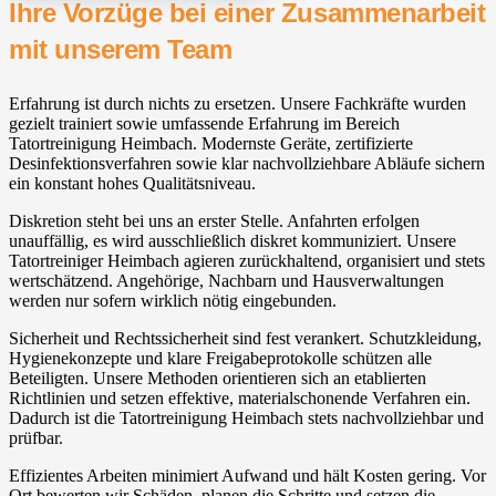
Ihre Vorzüge bei einer Zusammenarbeit
mit unserem Team
Erfahrung ist durch nichts zu ersetzen. Unsere Fachkräfte wurden
gezielt trainiert sowie umfassende Erfahrung im Bereich
Tatortreinigung Heimbach. Modernste Geräte, zertifizierte
Desinfektionsverfahren sowie klar nachvollziehbare Abläufe sichern
ein konstant hohes Qualitätsniveau.
Diskretion steht bei uns an erster Stelle. Anfahrten erfolgen
unauffällig, es wird ausschließlich diskret kommuniziert. Unsere
Tatortreiniger Heimbach agieren zurückhaltend, organisiert und stets
wertschätzend. Angehörige, Nachbarn und Hausverwaltungen
werden nur sofern wirklich nötig eingebunden.
Sicherheit und Rechtssicherheit sind fest verankert. Schutzkleidung,
Hygienekonzepte und klare Freigabeprotokolle schützen alle
Beteiligten. Unsere Methoden orientieren sich an etablierten
Richtlinien und setzen effektive, materialschonende Verfahren ein.
Dadurch ist die Tatortreinigung Heimbach stets nachvollziehbar und
prüfbar.
Effizientes Arbeiten minimiert Aufwand und hält Kosten gering. Vor
Ort bewerten wir Schäden, planen die Schritte und setzen die