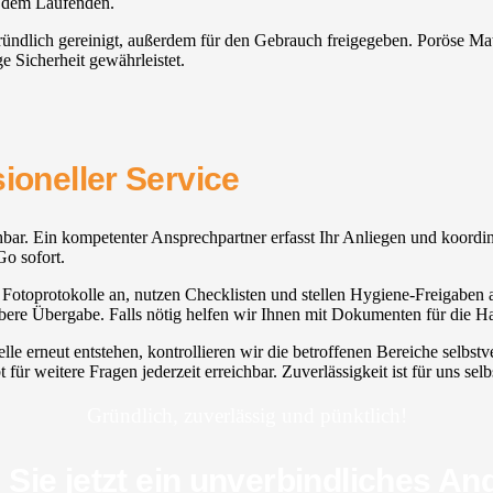
f dem Laufenden.
 gründlich gereinigt, außerdem für den Gebrauch freigegeben. Poröse M
e Sicherheit gewährleistet.
ioneller Service
eichbar. Ein kompetenter Ansprechpartner erfasst Ihr Anliegen und koordi
Go sofort.
Fotoprotokolle an, nutzen Checklisten und stellen Hygiene-Freigaben a
bere Übergabe. Falls nötig helfen wir Ihnen mit Dokumenten für die H
uelle erneut entstehen, kontrollieren wir die betroffenen Bereiche selb
r weitere Fragen jederzeit erreichbar. Zuverlässigkeit ist für uns selb
Gründlich, zuverlässig und pünktlich!
 Sie jetzt ein unverbindliches An