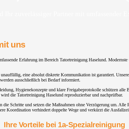
d Ihr zuverlässiger Partner mit umfassender E
mit uns
mfassende Erfahrung im Bereich Tatortreinigung Haselund. Modernste Ge
auffällig, eine absolut diskrete Kommunikation ist garantiert. Unsere 
erden ausschließlich bei Bedarf informiert.
leidung, Hygienekonzepte und klare Freigabeprotokolle schützen alle Be
 wird die Tatortreinigung Haselund reproduzierbar und nachprüfbar.
nen die Schritte und setzen die Maßnahmen ohne Verzögerung um. Alle
ere Koordination verhindert doppelte Wege und verkürzt die Ausfallzei
Ihre Vorteile bei 1a-Spezialreinigung