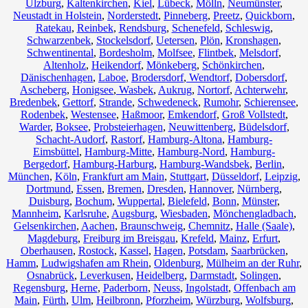
Ulzburg
,
Kaltenkirchen
,
Kiel
,
Lübeck
,
Mölln
,
Neumünster
,
Neustadt in Holstein
,
Norderstedt
,
Pinneberg
,
Preetz
,
Quickborn
,
Ratekau
,
Reinbek
,
Rendsburg
,
Schenefeld
,
Schleswig
,
Schwarzenbek
,
Stockelsdorf
,
Uetersen
,
Plön
,
Kronshagen
,
Schwentinental
,
Bordesholm
,
Molfsee
,
Flintbek
,
Melsdorf
,
Altenholz
,
Heikendorf
,
Mönkeberg
,
Schönkirchen
,
Dänischenhagen
,
Laboe
,
Brodersdorf
,
Wendtorf
,
Dobersdorf
,
Ascheberg
,
Honigsee
,
Wasbek
,
Aukrug
,
Nortorf
,
Achterwehr
,
Bredenbek
,
Gettorf
,
Strande
,
Schwedeneck
,
Rumohr
,
Schierensee
,
Rodenbek
,
Westensee
,
Haßmoor
,
Emkendorf
,
Groß Vollstedt
,
Warder
,
Boksee
,
Probsteierhagen
,
Neuwittenberg
,
Büdelsdorf
,
Schacht-Audorf
,
Rastorf
,
Hamburg-Altona
,
Hamburg-
Eimsbüttel
,
Hamburg-Mitte
,
Hamburg-Nord
,
Hamburg-
Bergedorf
,
Hamburg-Harburg
,
Hamburg-Wandsbek
,
Berlin
,
München
,
Köln
,
Frankfurt am Main
,
Stuttgart
,
Düsseldorf
,
Leipzig
,
Dortmund
,
Essen
,
Bremen
,
Dresden
,
Hannover
,
Nürnberg
,
Duisburg
,
Bochum
,
Wuppertal
,
Bielefeld
,
Bonn
,
Münster
,
Mannheim
,
Karlsruhe
,
Augsburg
,
Wiesbaden
,
Mönchengladbach
,
Gelsenkirchen
,
Aachen
,
Braunschweig
,
Chemnitz⁠
,
Halle (Saale)
,
Magdeburg
,
Freiburg im Breisgau
,
Krefeld
,
Mainz
,
Erfurt
,
Oberhausen
,
Rostock
,
Kassel
,
Hagen
,
Potsdam
,
Saarbrücken
,
Hamm
,
Ludwigshafen am Rhein
,
Oldenburg
,
Mülheim an der Ruhr
,
Osnabrück
,
Leverkusen
,
Heidelberg
,
Darmstadt
,
Solingen
,
Regensburg
,
Herne
,
Paderborn
,
Neuss
,
Ingolstadt
,
Offenbach am
Main
,
Fürth
,
Ulm
,
Heilbronn
,
Pforzheim
,
Würzburg
,
Wolfsburg
,