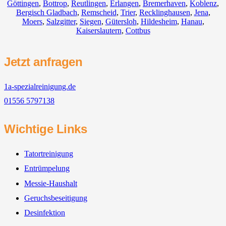
Göttingen
,
Bottrop
,
Reutlingen
,
Erlangen
,
Bremerhaven
,
Koblenz
,
Bergisch Gladbach
,
Remscheid
,
Trier
,
Recklinghausen
,
Jena
,
Moers
,
Salzgitter
,
Siegen
,
Gütersloh
,
Hildesheim
,
Hanau
,
Kaiserslautern
,
Cottbus
Jetzt anfragen
1a-spezialreinigung.de
01556 5797138
Wichtige Links
Tatortreinigung
Entrümpelung
Messie-Haushalt
Geruchsbeseitigung
Desinfektion