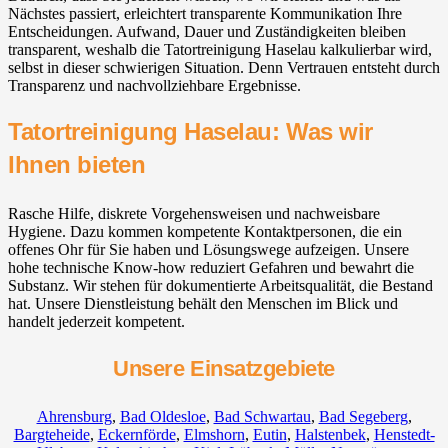
Nächstes passiert, erleichtert transparente Kommunikation Ihre
Entscheidungen. Aufwand, Dauer und Zuständigkeiten bleiben
transparent, weshalb die Tatortreinigung Haselau kalkulierbar wird,
selbst in dieser schwierigen Situation. Denn Vertrauen entsteht durch
Transparenz und nachvollziehbare Ergebnisse.
Tatortreinigung Haselau: Was wir
Ihnen bieten
Rasche Hilfe, diskrete Vorgehensweisen und nachweisbare
Hygiene. Dazu kommen kompetente Kontaktpersonen, die ein
offenes Ohr für Sie haben und Lösungswege aufzeigen. Unsere
hohe technische Know-how reduziert Gefahren und bewahrt die
Substanz. Wir stehen für dokumentierte Arbeitsqualität, die Bestand
hat. Unsere Dienstleistung behält den Menschen im Blick und
handelt jederzeit kompetent.
Unsere Einsatzgebiete
Ahrensburg
,
Bad Oldesloe
,
Bad Schwartau
,
Bad Segeberg
,
Bargteheide
,
Eckernförde
,
Elmshorn
,
Eutin
,
Halstenbek
,
Henstedt-