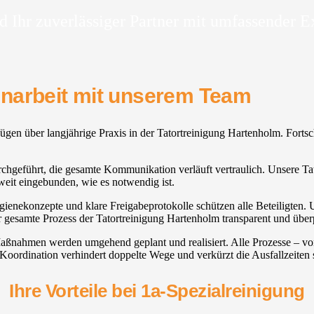
d Ihr zuverlässiger Partner mit umfassender E
enarbeit mit unserem Team
fügen über langjährige Praxis in der Tatortreinigung Hartenholm. Forts
rchgeführt, die gesamte Kommunikation verläuft vertraulich. Unsere Tato
eit eingebunden, wie es notwendig ist.
ygienekonzepte und klare Freigabeprotokolle schützen alle Beteiligten. 
er gesamte Prozess der Tatortreinigung Hartenholm transparent und über
, Maßnahmen werden umgehend geplant und realisiert. Alle Prozesse – 
Koordination verhindert doppelte Wege und verkürzt die Ausfallzeiten 
Ihre Vorteile bei 1a-Spezialreinigung