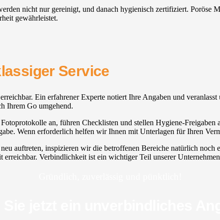
n werden nicht nur gereinigt, und danach hygienisch zertifiziert. Porös
rheit gewährleistet.
klassiger Service
t erreichbar. Ein erfahrener Experte notiert Ihre Angaben und veranlass
 nach Ihrem Go umgehend.
otoprotokolle an, führen Checklisten und stellen Hygiene-Freigaben au
be. Wenn erforderlich helfen wir Ihnen mit Unterlagen für Ihren Verm
u auftreten, inspizieren wir die betroffenen Bereiche natürlich noch 
it erreichbar. Verbindlichkeit ist ein wichtiger Teil unserer Unternehme
Gründlich, zuverlässig und pünktlich!
 Sie jetzt ein unverbindliches An