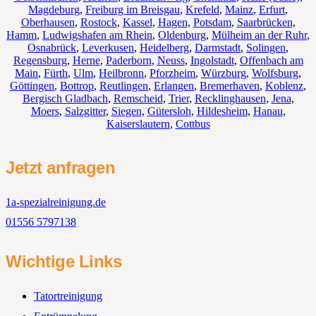
Magdeburg
,
Freiburg im Breisgau
,
Krefeld
,
Mainz
,
Erfurt
,
Oberhausen
,
Rostock
,
Kassel
,
Hagen
,
Potsdam
,
Saarbrücken
,
Hamm
,
Ludwigshafen am Rhein
,
Oldenburg
,
Mülheim an der Ruhr
,
Osnabrück
,
Leverkusen
,
Heidelberg
,
Darmstadt
,
Solingen
,
Regensburg
,
Herne
,
Paderborn
,
Neuss
,
Ingolstadt
,
Offenbach am
Main
,
Fürth
,
Ulm
,
Heilbronn
,
Pforzheim
,
Würzburg
,
Wolfsburg
,
Göttingen
,
Bottrop
,
Reutlingen
,
Erlangen
,
Bremerhaven
,
Koblenz
,
Bergisch Gladbach
,
Remscheid
,
Trier
,
Recklinghausen
,
Jena
,
Moers
,
Salzgitter
,
Siegen
,
Gütersloh
,
Hildesheim
,
Hanau
,
Kaiserslautern
,
Cottbus
Jetzt anfragen
1a-spezialreinigung.de
01556 5797138
Wichtige Links
Tatortreinigung