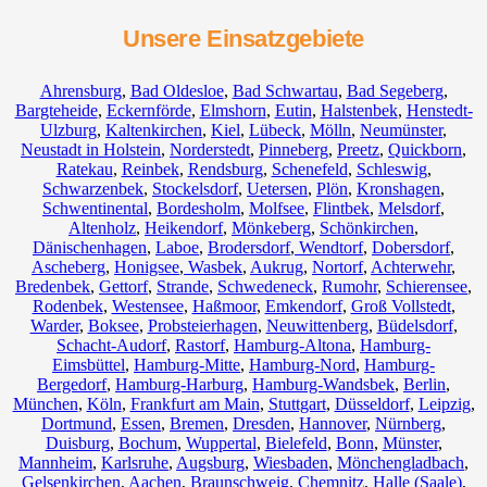
Unsere Einsatzgebiete
Ahrensburg
,
Bad Oldesloe
,
Bad Schwartau
,
Bad Segeberg
,
Bargteheide
,
Eckernförde
,
Elmshorn
,
Eutin
,
Halstenbek
,
Henstedt-
Ulzburg
,
Kaltenkirchen
,
Kiel
,
Lübeck
,
Mölln
,
Neumünster
,
Neustadt in Holstein
,
Norderstedt
,
Pinneberg
,
Preetz
,
Quickborn
,
Ratekau
,
Reinbek
,
Rendsburg
,
Schenefeld
,
Schleswig
,
Schwarzenbek
,
Stockelsdorf
,
Uetersen
,
Plön
,
Kronshagen
,
Schwentinental
,
Bordesholm
,
Molfsee
,
Flintbek
,
Melsdorf
,
Altenholz
,
Heikendorf
,
Mönkeberg
,
Schönkirchen
,
Dänischenhagen
,
Laboe
,
Brodersdorf
,
Wendtorf
,
Dobersdorf
,
Ascheberg
,
Honigsee
,
Wasbek
,
Aukrug
,
Nortorf
,
Achterwehr
,
Bredenbek
,
Gettorf
,
Strande
,
Schwedeneck
,
Rumohr
,
Schierensee
,
Rodenbek
,
Westensee
,
Haßmoor
,
Emkendorf
,
Groß Vollstedt
,
Warder
,
Boksee
,
Probsteierhagen
,
Neuwittenberg
,
Büdelsdorf
,
Schacht-Audorf
,
Rastorf
,
Hamburg-Altona
,
Hamburg-
Eimsbüttel
,
Hamburg-Mitte
,
Hamburg-Nord
,
Hamburg-
Bergedorf
,
Hamburg-Harburg
,
Hamburg-Wandsbek
,
Berlin
,
München
,
Köln
,
Frankfurt am Main
,
Stuttgart
,
Düsseldorf
,
Leipzig
,
Dortmund
,
Essen
,
Bremen
,
Dresden
,
Hannover
,
Nürnberg
,
Duisburg
,
Bochum
,
Wuppertal
,
Bielefeld
,
Bonn
,
Münster
,
Mannheim
,
Karlsruhe
,
Augsburg
,
Wiesbaden
,
Mönchengladbach
,
Gelsenkirchen
,
Aachen
,
Braunschweig
,
Chemnitz⁠
,
Halle (Saale)
,