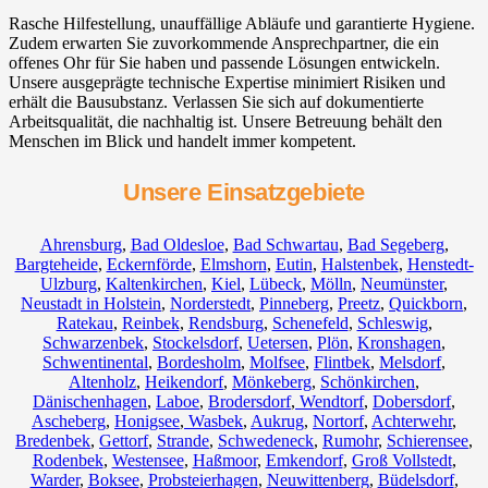
Rasche Hilfestellung, unauffällige Abläufe und garantierte Hygiene.
Zudem erwarten Sie zuvorkommende Ansprechpartner, die ein
offenes Ohr für Sie haben und passende Lösungen entwickeln.
Unsere ausgeprägte technische Expertise minimiert Risiken und
erhält die Bausubstanz. Verlassen Sie sich auf dokumentierte
Arbeitsqualität, die nachhaltig ist. Unsere Betreuung behält den
Menschen im Blick und handelt immer kompetent.
Unsere Einsatzgebiete
Ahrensburg
,
Bad Oldesloe
,
Bad Schwartau
,
Bad Segeberg
,
Bargteheide
,
Eckernförde
,
Elmshorn
,
Eutin
,
Halstenbek
,
Henstedt-
Ulzburg
,
Kaltenkirchen
,
Kiel
,
Lübeck
,
Mölln
,
Neumünster
,
Neustadt in Holstein
,
Norderstedt
,
Pinneberg
,
Preetz
,
Quickborn
,
Ratekau
,
Reinbek
,
Rendsburg
,
Schenefeld
,
Schleswig
,
Schwarzenbek
,
Stockelsdorf
,
Uetersen
,
Plön
,
Kronshagen
,
Schwentinental
,
Bordesholm
,
Molfsee
,
Flintbek
,
Melsdorf
,
Altenholz
,
Heikendorf
,
Mönkeberg
,
Schönkirchen
,
Dänischenhagen
,
Laboe
,
Brodersdorf
,
Wendtorf
,
Dobersdorf
,
Ascheberg
,
Honigsee
,
Wasbek
,
Aukrug
,
Nortorf
,
Achterwehr
,
Bredenbek
,
Gettorf
,
Strande
,
Schwedeneck
,
Rumohr
,
Schierensee
,
Rodenbek
,
Westensee
,
Haßmoor
,
Emkendorf
,
Groß Vollstedt
,
Warder
,
Boksee
,
Probsteierhagen
,
Neuwittenberg
,
Büdelsdorf
,