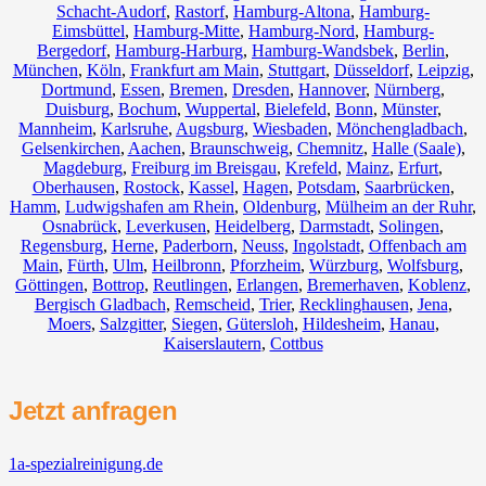
Schacht-Audorf
,
Rastorf
,
Hamburg-Altona
,
Hamburg-
Eimsbüttel
,
Hamburg-Mitte
,
Hamburg-Nord
,
Hamburg-
Bergedorf
,
Hamburg-Harburg
,
Hamburg-Wandsbek
,
Berlin
,
München
,
Köln
,
Frankfurt am Main
,
Stuttgart
,
Düsseldorf
,
Leipzig
,
Dortmund
,
Essen
,
Bremen
,
Dresden
,
Hannover
,
Nürnberg
,
Duisburg
,
Bochum
,
Wuppertal
,
Bielefeld
,
Bonn
,
Münster
,
Mannheim
,
Karlsruhe
,
Augsburg
,
Wiesbaden
,
Mönchengladbach
,
Gelsenkirchen
,
Aachen
,
Braunschweig
,
Chemnitz⁠
,
Halle (Saale)
,
Magdeburg
,
Freiburg im Breisgau
,
Krefeld
,
Mainz
,
Erfurt
,
Oberhausen
,
Rostock
,
Kassel
,
Hagen
,
Potsdam
,
Saarbrücken
,
Hamm
,
Ludwigshafen am Rhein
,
Oldenburg
,
Mülheim an der Ruhr
,
Osnabrück
,
Leverkusen
,
Heidelberg
,
Darmstadt
,
Solingen
,
Regensburg
,
Herne
,
Paderborn
,
Neuss
,
Ingolstadt
,
Offenbach am
Main
,
Fürth
,
Ulm
,
Heilbronn
,
Pforzheim
,
Würzburg
,
Wolfsburg
,
Göttingen
,
Bottrop
,
Reutlingen
,
Erlangen
,
Bremerhaven
,
Koblenz
,
Bergisch Gladbach
,
Remscheid
,
Trier
,
Recklinghausen
,
Jena
,
Moers
,
Salzgitter
,
Siegen
,
Gütersloh
,
Hildesheim
,
Hanau
,
Kaiserslautern
,
Cottbus
Jetzt anfragen
1a-spezialreinigung.de