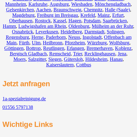
Mannheim
,
Karlsruhe
,
Augsburg
,
Wiesbaden
,
Mönchengladbach
,
Gelsenkirchen
,
Aachen
,
Braunschweig
,
Chemnitz⁠
,
Halle (Saale)
,
Magdeburg
,
Freiburg im Breisgau
,
Krefeld
,
Mainz
,
Erfurt
,
Oberhausen
,
Rostock
,
Kassel
,
Hagen
,
Potsdam
,
Saarbrücken
,
Hamm
,
Ludwigshafen am Rhein
,
Oldenburg
,
Mülheim an der Ruhr
,
Osnabrück
,
Leverkusen
,
Heidelberg
,
Darmstadt
,
Solingen
,
Regensburg
,
Herne
,
Paderborn
,
Neuss
,
Ingolstadt
,
Offenbach am
Main
,
Fürth
,
Ulm
,
Heilbronn
,
Pforzheim
,
Würzburg
,
Wolfsburg
,
Göttingen
,
Bottrop
,
Reutlingen
,
Erlangen
,
Bremerhaven
,
Koblenz
,
Bergisch Gladbach
,
Remscheid
,
Trier
,
Recklinghausen
,
Jena
,
Moers
,
Salzgitter
,
Siegen
,
Gütersloh
,
Hildesheim
,
Hanau
,
Kaiserslautern
,
Cottbus
Jetzt anfragen
1a-spezialreinigung.de
01556 5797138
Wichtige Links