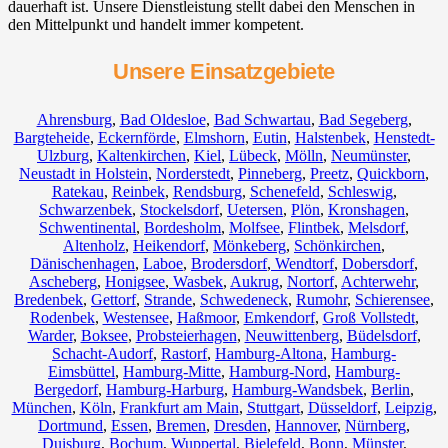
dauerhaft ist. Unsere Dienstleistung stellt dabei den Menschen in
den Mittelpunkt und handelt immer kompetent.
Unsere Einsatzgebiete
Ahrensburg
,
Bad Oldesloe
,
Bad Schwartau
,
Bad Segeberg
,
Bargteheide
,
Eckernförde
,
Elmshorn
,
Eutin
,
Halstenbek
,
Henstedt-
Ulzburg
,
Kaltenkirchen
,
Kiel
,
Lübeck
,
Mölln
,
Neumünster
,
Neustadt in Holstein
,
Norderstedt
,
Pinneberg
,
Preetz
,
Quickborn
,
Ratekau
,
Reinbek
,
Rendsburg
,
Schenefeld
,
Schleswig
,
Schwarzenbek
,
Stockelsdorf
,
Uetersen
,
Plön
,
Kronshagen
,
Schwentinental
,
Bordesholm
,
Molfsee
,
Flintbek
,
Melsdorf
,
Altenholz
,
Heikendorf
,
Mönkeberg
,
Schönkirchen
,
Dänischenhagen
,
Laboe
,
Brodersdorf
,
Wendtorf
,
Dobersdorf
,
Ascheberg
,
Honigsee
,
Wasbek
,
Aukrug
,
Nortorf
,
Achterwehr
,
Bredenbek
,
Gettorf
,
Strande
,
Schwedeneck
,
Rumohr
,
Schierensee
,
Rodenbek
,
Westensee
,
Haßmoor
,
Emkendorf
,
Groß Vollstedt
,
Warder
,
Boksee
,
Probsteierhagen
,
Neuwittenberg
,
Büdelsdorf
,
Schacht-Audorf
,
Rastorf
,
Hamburg-Altona
,
Hamburg-
Eimsbüttel
,
Hamburg-Mitte
,
Hamburg-Nord
,
Hamburg-
Bergedorf
,
Hamburg-Harburg
,
Hamburg-Wandsbek
,
Berlin
,
München
,
Köln
,
Frankfurt am Main
,
Stuttgart
,
Düsseldorf
,
Leipzig
,
Dortmund
,
Essen
,
Bremen
,
Dresden
,
Hannover
,
Nürnberg
,
Duisburg
,
Bochum
,
Wuppertal
,
Bielefeld
,
Bonn
,
Münster
,