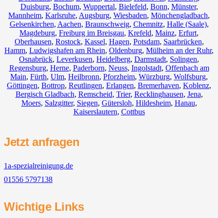
Duisburg
,
Bochum
,
Wuppertal
,
Bielefeld
,
Bonn
,
Münster
,
Mannheim
,
Karlsruhe
,
Augsburg
,
Wiesbaden
,
Mönchengladbach
,
Gelsenkirchen
,
Aachen
,
Braunschweig
,
Chemnitz⁠
,
Halle (Saale)
,
Magdeburg
,
Freiburg im Breisgau
,
Krefeld
,
Mainz
,
Erfurt
,
Oberhausen
,
Rostock
,
Kassel
,
Hagen
,
Potsdam
,
Saarbrücken
,
Hamm
,
Ludwigshafen am Rhein
,
Oldenburg
,
Mülheim an der Ruhr
,
Osnabrück
,
Leverkusen
,
Heidelberg
,
Darmstadt
,
Solingen
,
Regensburg
,
Herne
,
Paderborn
,
Neuss
,
Ingolstadt
,
Offenbach am
Main
,
Fürth
,
Ulm
,
Heilbronn
,
Pforzheim
,
Würzburg
,
Wolfsburg
,
Göttingen
,
Bottrop
,
Reutlingen
,
Erlangen
,
Bremerhaven
,
Koblenz
,
Bergisch Gladbach
,
Remscheid
,
Trier
,
Recklinghausen
,
Jena
,
Moers
,
Salzgitter
,
Siegen
,
Gütersloh
,
Hildesheim
,
Hanau
,
Kaiserslautern
,
Cottbus
Jetzt anfragen
1a-spezialreinigung.de
01556 5797138
Wichtige Links