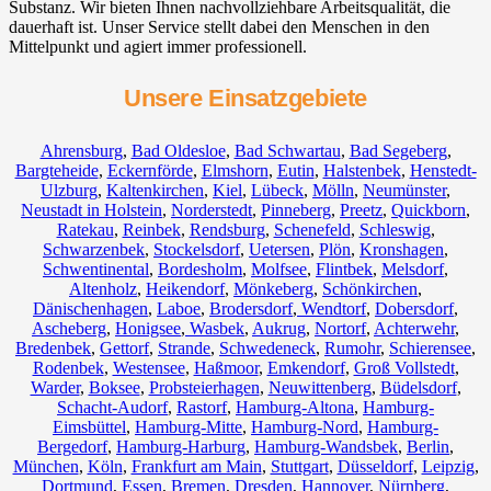
Substanz. Wir bieten Ihnen nachvollziehbare Arbeitsqualität, die
dauerhaft ist. Unser Service stellt dabei den Menschen in den
Mittelpunkt und agiert immer professionell.
Unsere Einsatzgebiete
Ahrensburg
,
Bad Oldesloe
,
Bad Schwartau
,
Bad Segeberg
,
Bargteheide
,
Eckernförde
,
Elmshorn
,
Eutin
,
Halstenbek
,
Henstedt-
Ulzburg
,
Kaltenkirchen
,
Kiel
,
Lübeck
,
Mölln
,
Neumünster
,
Neustadt in Holstein
,
Norderstedt
,
Pinneberg
,
Preetz
,
Quickborn
,
Ratekau
,
Reinbek
,
Rendsburg
,
Schenefeld
,
Schleswig
,
Schwarzenbek
,
Stockelsdorf
,
Uetersen
,
Plön
,
Kronshagen
,
Schwentinental
,
Bordesholm
,
Molfsee
,
Flintbek
,
Melsdorf
,
Altenholz
,
Heikendorf
,
Mönkeberg
,
Schönkirchen
,
Dänischenhagen
,
Laboe
,
Brodersdorf
,
Wendtorf
,
Dobersdorf
,
Ascheberg
,
Honigsee
,
Wasbek
,
Aukrug
,
Nortorf
,
Achterwehr
,
Bredenbek
,
Gettorf
,
Strande
,
Schwedeneck
,
Rumohr
,
Schierensee
,
Rodenbek
,
Westensee
,
Haßmoor
,
Emkendorf
,
Groß Vollstedt
,
Warder
,
Boksee
,
Probsteierhagen
,
Neuwittenberg
,
Büdelsdorf
,
Schacht-Audorf
,
Rastorf
,
Hamburg-Altona
,
Hamburg-
Eimsbüttel
,
Hamburg-Mitte
,
Hamburg-Nord
,
Hamburg-
Bergedorf
,
Hamburg-Harburg
,
Hamburg-Wandsbek
,
Berlin
,
München
,
Köln
,
Frankfurt am Main
,
Stuttgart
,
Düsseldorf
,
Leipzig
,
Dortmund
,
Essen
,
Bremen
,
Dresden
,
Hannover
,
Nürnberg
,