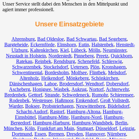
Unser Service stellt dabei den Menschen in den Mittelpunkt und
agiert immer professionell.
Unsere Einsatzgebiete
Ahrensburg
,
Bad Oldesloe
,
Bad Schwartau
,
Bad Segeberg
,
Bargteheide
,
Eckernförde
,
Elmshorn
,
Eutin
,
Halstenbek
,
Henstedt-
Ulzburg
,
Kaltenkirchen
,
Kiel
,
Lübeck
,
Mölln
,
Neumünster
,
Neustadt in Holstein
,
Norderstedt
,
Pinneberg
,
Preetz
,
Quickborn
,
Ratekau
,
Reinbek
,
Rendsburg
,
Schenefeld
,
Schleswig
,
Schwarzenbek
,
Stockelsdorf
,
Uetersen
,
Plön
,
Kronshagen
,
Schwentinental
,
Bordesholm
,
Molfsee
,
Flintbek
,
Melsdorf
,
Altenholz
,
Heikendorf
,
Mönkeberg
,
Schönkirchen
,
Dänischenhagen
,
Laboe
,
Brodersdorf
,
Wendtorf
,
Dobersdorf
,
Ascheberg
,
Honigsee
,
Wasbek
,
Aukrug
,
Nortorf
,
Achterwehr
,
Bredenbek
,
Gettorf
,
Strande
,
Schwedeneck
,
Rumohr
,
Schierensee
,
Rodenbek
,
Westensee
,
Haßmoor
,
Emkendorf
,
Groß Vollstedt
,
Warder
,
Boksee
,
Probsteierhagen
,
Neuwittenberg
,
Büdelsdorf
,
Schacht-Audorf
,
Rastorf
,
Hamburg-Altona
,
Hamburg-
Eimsbüttel
,
Hamburg-Mitte
,
Hamburg-Nord
,
Hamburg-
Bergedorf
,
Hamburg-Harburg
,
Hamburg-Wandsbek
,
Berlin
,
München
,
Köln
,
Frankfurt am Main
,
Stuttgart
,
Düsseldorf
,
Leipzig
,
Dortmund
,
Essen
,
Bremen
,
Dresden
,
Hannover
,
Nürnberg
,