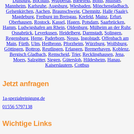
Duisburg
,
Bochum
,
Wuppertal
,
Bielefeld
,
Bonn
,
Münster
,
Mannheim
,
Karlsruhe
,
Augsburg
,
Wiesbaden
,
Mönchengladbach
,
Gelsenkirchen
,
Aachen
,
Braunschweig
,
Chemnitz⁠
,
Halle (Saale)
,
Magdeburg
,
Freiburg im Breisgau
,
Krefeld
,
Mainz
,
Erfurt
,
Oberhausen
,
Rostock
,
Kassel
,
Hagen
,
Potsdam
,
Saarbrücken
,
Hamm
,
Ludwigshafen am Rhein
,
Oldenburg
,
Mülheim an der Ruhr
,
Osnabrück
,
Leverkusen
,
Heidelberg
,
Darmstadt
,
Solingen
,
Regensburg
,
Herne
,
Paderborn
,
Neuss
,
Ingolstadt
,
Offenbach am
Main
,
Fürth
,
Ulm
,
Heilbronn
,
Pforzheim
,
Würzburg
,
Wolfsburg
,
Göttingen
,
Bottrop
,
Reutlingen
,
Erlangen
,
Bremerhaven
,
Koblenz
,
Bergisch Gladbach
,
Remscheid
,
Trier
,
Recklinghausen
,
Jena
,
Moers
,
Salzgitter
,
Siegen
,
Gütersloh
,
Hildesheim
,
Hanau
,
Kaiserslautern
,
Cottbus
Jetzt anfragen
1a-spezialreinigung.de
01556 5797138
Wichtige Links