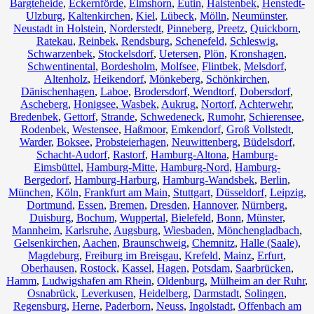
Bargteheide
,
Eckernförde
,
Elmshorn
,
Eutin
,
Halstenbek
,
Henstedt-
Ulzburg
,
Kaltenkirchen
,
Kiel
,
Lübeck
,
Mölln
,
Neumünster
,
Neustadt in Holstein
,
Norderstedt
,
Pinneberg
,
Preetz
,
Quickborn
,
Ratekau
,
Reinbek
,
Rendsburg
,
Schenefeld
,
Schleswig
,
Schwarzenbek
,
Stockelsdorf
,
Uetersen
,
Plön
,
Kronshagen
,
Schwentinental
,
Bordesholm
,
Molfsee
,
Flintbek
,
Melsdorf
,
Altenholz
,
Heikendorf
,
Mönkeberg
,
Schönkirchen
,
Dänischenhagen
,
Laboe
,
Brodersdorf
,
Wendtorf
,
Dobersdorf
,
Ascheberg
,
Honigsee
,
Wasbek
,
Aukrug
,
Nortorf
,
Achterwehr
,
Bredenbek
,
Gettorf
,
Strande
,
Schwedeneck
,
Rumohr
,
Schierensee
,
Rodenbek
,
Westensee
,
Haßmoor
,
Emkendorf
,
Groß Vollstedt
,
Warder
,
Boksee
,
Probsteierhagen
,
Neuwittenberg
,
Büdelsdorf
,
Schacht-Audorf
,
Rastorf
,
Hamburg-Altona
,
Hamburg-
Eimsbüttel
,
Hamburg-Mitte
,
Hamburg-Nord
,
Hamburg-
Bergedorf
,
Hamburg-Harburg
,
Hamburg-Wandsbek
,
Berlin
,
München
,
Köln
,
Frankfurt am Main
,
Stuttgart
,
Düsseldorf
,
Leipzig
,
Dortmund
,
Essen
,
Bremen
,
Dresden
,
Hannover
,
Nürnberg
,
Duisburg
,
Bochum
,
Wuppertal
,
Bielefeld
,
Bonn
,
Münster
,
Mannheim
,
Karlsruhe
,
Augsburg
,
Wiesbaden
,
Mönchengladbach
,
Gelsenkirchen
,
Aachen
,
Braunschweig
,
Chemnitz⁠
,
Halle (Saale)
,
Magdeburg
,
Freiburg im Breisgau
,
Krefeld
,
Mainz
,
Erfurt
,
Oberhausen
,
Rostock
,
Kassel
,
Hagen
,
Potsdam
,
Saarbrücken
,
Hamm
,
Ludwigshafen am Rhein
,
Oldenburg
,
Mülheim an der Ruhr
,
Osnabrück
,
Leverkusen
,
Heidelberg
,
Darmstadt
,
Solingen
,
Regensburg
,
Herne
,
Paderborn
,
Neuss
,
Ingolstadt
,
Offenbach am