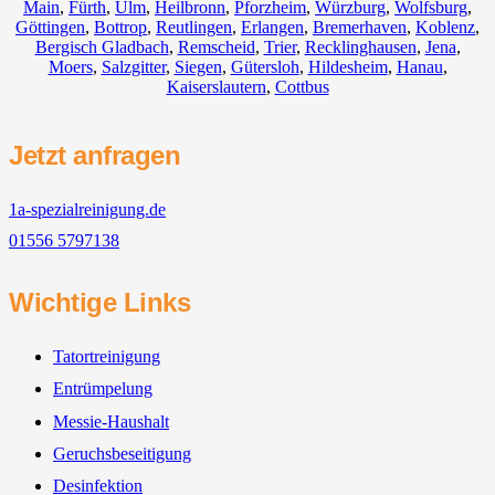
Main
,
Fürth
,
Ulm
,
Heilbronn
,
Pforzheim
,
Würzburg
,
Wolfsburg
,
Göttingen
,
Bottrop
,
Reutlingen
,
Erlangen
,
Bremerhaven
,
Koblenz
,
Bergisch Gladbach
,
Remscheid
,
Trier
,
Recklinghausen
,
Jena
,
Moers
,
Salzgitter
,
Siegen
,
Gütersloh
,
Hildesheim
,
Hanau
,
Kaiserslautern
,
Cottbus
Jetzt anfragen
1a-spezialreinigung.de
01556 5797138
Wichtige Links
Tatortreinigung
Entrümpelung
Messie-Haushalt
Geruchsbeseitigung
Desinfektion