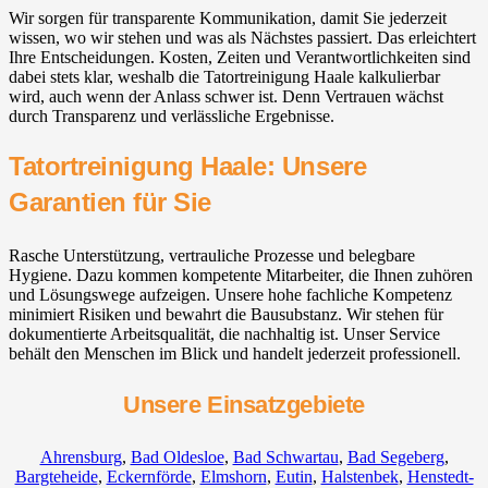
Wir sorgen für transparente Kommunikation, damit Sie jederzeit
wissen, wo wir stehen und was als Nächstes passiert. Das erleichtert
Ihre Entscheidungen. Kosten, Zeiten und Verantwortlichkeiten sind
dabei stets klar, weshalb die Tatortreinigung Haale kalkulierbar
wird, auch wenn der Anlass schwer ist. Denn Vertrauen wächst
durch Transparenz und verlässliche Ergebnisse.
Tatortreinigung Haale: Unsere
Garantien für Sie
Rasche Unterstützung, vertrauliche Prozesse und belegbare
Hygiene. Dazu kommen kompetente Mitarbeiter, die Ihnen zuhören
und Lösungswege aufzeigen. Unsere hohe fachliche Kompetenz
minimiert Risiken und bewahrt die Bausubstanz. Wir stehen für
dokumentierte Arbeitsqualität, die nachhaltig ist. Unser Service
behält den Menschen im Blick und handelt jederzeit professionell.
Unsere Einsatzgebiete
Ahrensburg
,
Bad Oldesloe
,
Bad Schwartau
,
Bad Segeberg
,
Bargteheide
,
Eckernförde
,
Elmshorn
,
Eutin
,
Halstenbek
,
Henstedt-