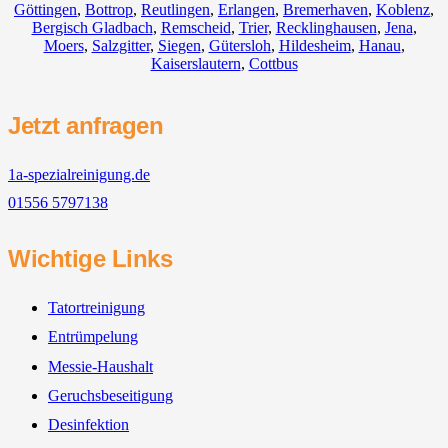
Göttingen
,
Bottrop
,
Reutlingen
,
Erlangen
,
Bremerhaven
,
Koblenz
,
Bergisch Gladbach
,
Remscheid
,
Trier
,
Recklinghausen
,
Jena
,
Moers
,
Salzgitter
,
Siegen
,
Gütersloh
,
Hildesheim
,
Hanau
,
Kaiserslautern
,
Cottbus
Jetzt anfragen
1a-spezialreinigung.de
01556 5797138
Wichtige Links
Tatortreinigung
Entrümpelung
Messie-Haushalt
Geruchsbeseitigung
Desinfektion