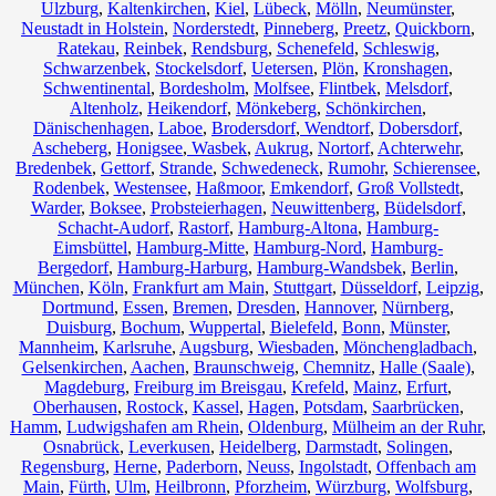
Ulzburg
,
Kaltenkirchen
,
Kiel
,
Lübeck
,
Mölln
,
Neumünster
,
Neustadt in Holstein
,
Norderstedt
,
Pinneberg
,
Preetz
,
Quickborn
,
Ratekau
,
Reinbek
,
Rendsburg
,
Schenefeld
,
Schleswig
,
Schwarzenbek
,
Stockelsdorf
,
Uetersen
,
Plön
,
Kronshagen
,
Schwentinental
,
Bordesholm
,
Molfsee
,
Flintbek
,
Melsdorf
,
Altenholz
,
Heikendorf
,
Mönkeberg
,
Schönkirchen
,
Dänischenhagen
,
Laboe
,
Brodersdorf
,
Wendtorf
,
Dobersdorf
,
Ascheberg
,
Honigsee
,
Wasbek
,
Aukrug
,
Nortorf
,
Achterwehr
,
Bredenbek
,
Gettorf
,
Strande
,
Schwedeneck
,
Rumohr
,
Schierensee
,
Rodenbek
,
Westensee
,
Haßmoor
,
Emkendorf
,
Groß Vollstedt
,
Warder
,
Boksee
,
Probsteierhagen
,
Neuwittenberg
,
Büdelsdorf
,
Schacht-Audorf
,
Rastorf
,
Hamburg-Altona
,
Hamburg-
Eimsbüttel
,
Hamburg-Mitte
,
Hamburg-Nord
,
Hamburg-
Bergedorf
,
Hamburg-Harburg
,
Hamburg-Wandsbek
,
Berlin
,
München
,
Köln
,
Frankfurt am Main
,
Stuttgart
,
Düsseldorf
,
Leipzig
,
Dortmund
,
Essen
,
Bremen
,
Dresden
,
Hannover
,
Nürnberg
,
Duisburg
,
Bochum
,
Wuppertal
,
Bielefeld
,
Bonn
,
Münster
,
Mannheim
,
Karlsruhe
,
Augsburg
,
Wiesbaden
,
Mönchengladbach
,
Gelsenkirchen
,
Aachen
,
Braunschweig
,
Chemnitz⁠
,
Halle (Saale)
,
Magdeburg
,
Freiburg im Breisgau
,
Krefeld
,
Mainz
,
Erfurt
,
Oberhausen
,
Rostock
,
Kassel
,
Hagen
,
Potsdam
,
Saarbrücken
,
Hamm
,
Ludwigshafen am Rhein
,
Oldenburg
,
Mülheim an der Ruhr
,
Osnabrück
,
Leverkusen
,
Heidelberg
,
Darmstadt
,
Solingen
,
Regensburg
,
Herne
,
Paderborn
,
Neuss
,
Ingolstadt
,
Offenbach am
Main
,
Fürth
,
Ulm
,
Heilbronn
,
Pforzheim
,
Würzburg
,
Wolfsburg
,