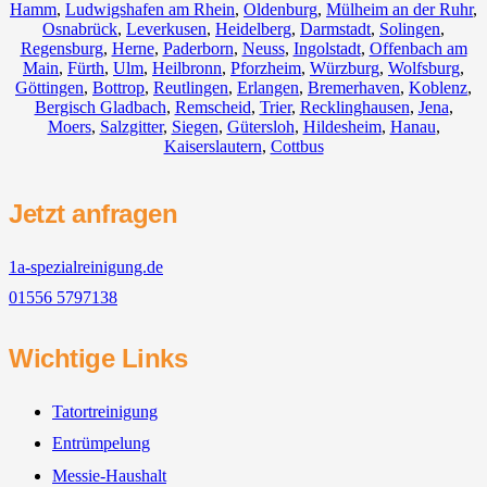
Hamm
,
Ludwigshafen am Rhein
,
Oldenburg
,
Mülheim an der Ruhr
,
Osnabrück
,
Leverkusen
,
Heidelberg
,
Darmstadt
,
Solingen
,
Regensburg
,
Herne
,
Paderborn
,
Neuss
,
Ingolstadt
,
Offenbach am
Main
,
Fürth
,
Ulm
,
Heilbronn
,
Pforzheim
,
Würzburg
,
Wolfsburg
,
Göttingen
,
Bottrop
,
Reutlingen
,
Erlangen
,
Bremerhaven
,
Koblenz
,
Bergisch Gladbach
,
Remscheid
,
Trier
,
Recklinghausen
,
Jena
,
Moers
,
Salzgitter
,
Siegen
,
Gütersloh
,
Hildesheim
,
Hanau
,
Kaiserslautern
,
Cottbus
Jetzt anfragen
1a-spezialreinigung.de
01556 5797138
Wichtige Links
Tatortreinigung
Entrümpelung
Messie-Haushalt