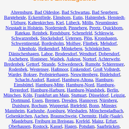
Ahrensburg
,
Bad Oldesloe
,
Bad Schwartau
,
Bad Segeberg
,
Bargteheide
,
Eckernförde
,
Elmshorn
,
Eutin
,
Halstenbek
,
Henstedt-
Ulzburg
,
Kaltenkirchen
,
Kiel
,
Lübeck
,
Mölln
,
Neumünster
,
Neustadt in Holstein
,
Norderstedt
,
Pinneberg
,
Preetz
,
Quickborn
,
Ratekau
,
Reinbek
,
Rendsburg
,
Schenefeld
,
Schleswig
,
Schwarzenbek
,
Stockelsdorf
,
Uetersen
,
Plön
,
Kronshagen
,
Schwentinental
,
Bordesholm
,
Molfsee
,
Flintbek
,
Melsdorf
,
Altenholz
,
Heikendorf
,
Mönkeberg
,
Schönkirchen
,
Dänischenhagen
,
Laboe
,
Brodersdorf
,
Wendtorf
,
Dobersdorf
,
Ascheberg
,
Honigsee
,
Wasbek
,
Aukrug
,
Nortorf
,
Achterwehr
,
Bredenbek
,
Gettorf
,
Strande
,
Schwedeneck
,
Rumohr
,
Schierensee
,
Rodenbek
,
Westensee
,
Haßmoor
,
Emkendorf
,
Groß Vollstedt
,
Warder
,
Boksee
,
Probsteierhagen
,
Neuwittenberg
,
Büdelsdorf
,
Schacht-Audorf
,
Rastorf
,
Hamburg-Altona
,
Hamburg-
Eimsbüttel
,
Hamburg-Mitte
,
Hamburg-Nord
,
Hamburg-
Bergedorf
,
Hamburg-Harburg
,
Hamburg-Wandsbek
,
Berlin
,
München
,
Köln
,
Frankfurt am Main
,
Stuttgart
,
Düsseldorf
,
Leipzig
,
Dortmund
,
Essen
,
Bremen
,
Dresden
,
Hannover
,
Nürnberg
,
Duisburg
,
Bochum
,
Wuppertal
,
Bielefeld
,
Bonn
,
Münster
,
Mannheim
,
Karlsruhe
,
Augsburg
,
Wiesbaden
,
Mönchengladbach
,
Gelsenkirchen
,
Aachen
,
Braunschweig
,
Chemnitz⁠
,
Halle (Saale)
,
Magdeburg
,
Freiburg im Breisgau
,
Krefeld
,
Mainz
,
Erfurt
,
Oberhausen
,
Rostock
,
Kassel
,
Hagen
,
Potsdam
,
Saarbrücken
,