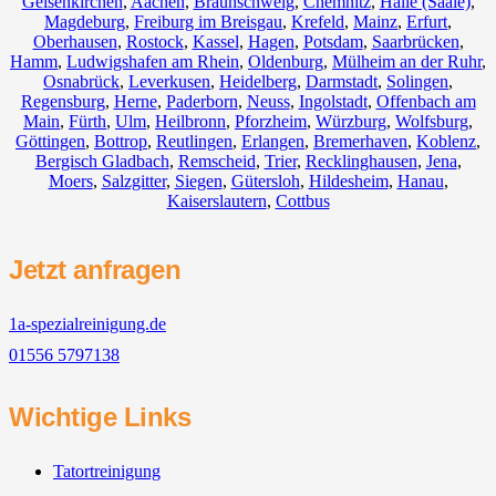
Gelsenkirchen
,
Aachen
,
Braunschweig
,
Chemnitz⁠
,
Halle (Saale)
,
Magdeburg
,
Freiburg im Breisgau
,
Krefeld
,
Mainz
,
Erfurt
,
Oberhausen
,
Rostock
,
Kassel
,
Hagen
,
Potsdam
,
Saarbrücken
,
Hamm
,
Ludwigshafen am Rhein
,
Oldenburg
,
Mülheim an der Ruhr
,
Osnabrück
,
Leverkusen
,
Heidelberg
,
Darmstadt
,
Solingen
,
Regensburg
,
Herne
,
Paderborn
,
Neuss
,
Ingolstadt
,
Offenbach am
Main
,
Fürth
,
Ulm
,
Heilbronn
,
Pforzheim
,
Würzburg
,
Wolfsburg
,
Göttingen
,
Bottrop
,
Reutlingen
,
Erlangen
,
Bremerhaven
,
Koblenz
,
Bergisch Gladbach
,
Remscheid
,
Trier
,
Recklinghausen
,
Jena
,
Moers
,
Salzgitter
,
Siegen
,
Gütersloh
,
Hildesheim
,
Hanau
,
Kaiserslautern
,
Cottbus
Jetzt anfragen
1a-spezialreinigung.de
01556 5797138
Wichtige Links
Tatortreinigung