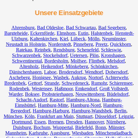
Unsere Einsatzgebiete
Ahrensburg
,
Bad Oldesloe
,
Bad Schwartau
,
Bad Segeberg
,
Bargteheide
,
Eckernförde
,
Elmshorn
,
Eutin
,
Halstenbek
,
Henstedt-
Ulzburg
,
Kaltenkirchen
,
Kiel
,
Lübeck
,
Mölln
,
Neumünster
,
Neustadt in Holstein
,
Norderstedt
,
Pinneberg
,
Preetz
,
Quickborn
,
Ratekau
,
Reinbek
,
Rendsburg
,
Schenefeld
,
Schleswig
,
Schwarzenbek
,
Stockelsdorf
,
Uetersen
,
Plön
,
Kronshagen
,
Schwentinental
,
Bordesholm
,
Molfsee
,
Flintbek
,
Melsdorf
,
Altenholz
,
Heikendorf
,
Mönkeberg
,
Schönkirchen
,
Dänischenhagen
,
Laboe
,
Brodersdorf
,
Wendtorf
,
Dobersdorf
,
Ascheberg
,
Honigsee
,
Wasbek
,
Aukrug
,
Nortorf
,
Achterwehr
,
Bredenbek
,
Gettorf
,
Strande
,
Schwedeneck
,
Rumohr
,
Schierensee
,
Rodenbek
,
Westensee
,
Haßmoor
,
Emkendorf
,
Groß Vollstedt
,
Warder
,
Boksee
,
Probsteierhagen
,
Neuwittenberg
,
Büdelsdorf
,
Schacht-Audorf
,
Rastorf
,
Hamburg-Altona
,
Hamburg-
Eimsbüttel
,
Hamburg-Mitte
,
Hamburg-Nord
,
Hamburg-
Bergedorf
,
Hamburg-Harburg
,
Hamburg-Wandsbek
,
Berlin
,
München
,
Köln
,
Frankfurt am Main
,
Stuttgart
,
Düsseldorf
,
Leipzig
,
Dortmund
,
Essen
,
Bremen
,
Dresden
,
Hannover
,
Nürnberg
,
Duisburg
,
Bochum
,
Wuppertal
,
Bielefeld
,
Bonn
,
Münster
,
Mannheim
,
Karlsruhe
,
Augsburg
,
Wiesbaden
,
Mönchengladbach
,