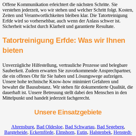
Offene Kommunikation erleichtert die nächsten Schritte. Sie
verstehen jederzeit, wo wir stehen und welcher Schritt folgt. Kosten,
Zeiten und Verantwortlichkeiten bleiben klar. Die Tatortreinigung
Erfde wird so vorhersehbar, auch wenn der Anlass schwer ist.
Sicherheit wächst durch Klarheit und garantierte Resultate.
Tatortreinigung Erfde: Was wir Ihnen
bieten
Unverzügliche Hilfestellung, vertrauliche Prozesse und belegbare
Sauberkeit. Zudem erwarten Sie zuvorkommende Ansprechpartner,
die ein offenes Ohr für Sie haben und Lösungswege aufzeigen.
Unsere hohe technische Know-how minimiert Gefahren und
bewahrt die Bausubstanz. Wir stehen für dokumentierte Qualität, die
dauerhaft ist. Unsere Betreuung stellt dabei den Menschen in den
Mittelpunkt und handelt jederzeit fachgerecht.
Unsere Einsatzgebiete
Ahrensburg
,
Bad Oldesloe
,
Bad Schwartau
,
Bad Segeberg
,
Bargteheide
,
Eckernförde
,
Elmshorn
,
Eutin
,
Halstenbek
,
Henstedt-