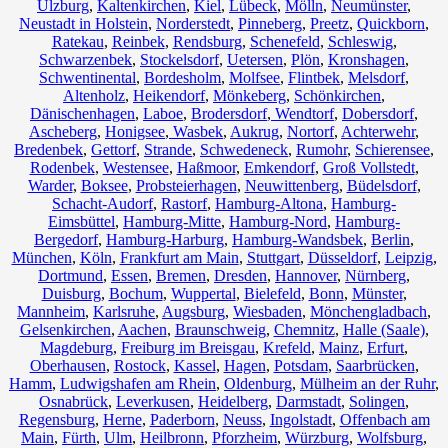
Ulzburg
,
Kaltenkirchen
,
Kiel
,
Lübeck
,
Mölln
,
Neumünster
,
Neustadt in Holstein
,
Norderstedt
,
Pinneberg
,
Preetz
,
Quickborn
,
Ratekau
,
Reinbek
,
Rendsburg
,
Schenefeld
,
Schleswig
,
Schwarzenbek
,
Stockelsdorf
,
Uetersen
,
Plön
,
Kronshagen
,
Schwentinental
,
Bordesholm
,
Molfsee
,
Flintbek
,
Melsdorf
,
Altenholz
,
Heikendorf
,
Mönkeberg
,
Schönkirchen
,
Dänischenhagen
,
Laboe
,
Brodersdorf
,
Wendtorf
,
Dobersdorf
,
Ascheberg
,
Honigsee
,
Wasbek
,
Aukrug
,
Nortorf
,
Achterwehr
,
Bredenbek
,
Gettorf
,
Strande
,
Schwedeneck
,
Rumohr
,
Schierensee
,
Rodenbek
,
Westensee
,
Haßmoor
,
Emkendorf
,
Groß Vollstedt
,
Warder
,
Boksee
,
Probsteierhagen
,
Neuwittenberg
,
Büdelsdorf
,
Schacht-Audorf
,
Rastorf
,
Hamburg-Altona
,
Hamburg-
Eimsbüttel
,
Hamburg-Mitte
,
Hamburg-Nord
,
Hamburg-
Bergedorf
,
Hamburg-Harburg
,
Hamburg-Wandsbek
,
Berlin
,
München
,
Köln
,
Frankfurt am Main
,
Stuttgart
,
Düsseldorf
,
Leipzig
,
Dortmund
,
Essen
,
Bremen
,
Dresden
,
Hannover
,
Nürnberg
,
Duisburg
,
Bochum
,
Wuppertal
,
Bielefeld
,
Bonn
,
Münster
,
Mannheim
,
Karlsruhe
,
Augsburg
,
Wiesbaden
,
Mönchengladbach
,
Gelsenkirchen
,
Aachen
,
Braunschweig
,
Chemnitz⁠
,
Halle (Saale)
,
Magdeburg
,
Freiburg im Breisgau
,
Krefeld
,
Mainz
,
Erfurt
,
Oberhausen
,
Rostock
,
Kassel
,
Hagen
,
Potsdam
,
Saarbrücken
,
Hamm
,
Ludwigshafen am Rhein
,
Oldenburg
,
Mülheim an der Ruhr
,
Osnabrück
,
Leverkusen
,
Heidelberg
,
Darmstadt
,
Solingen
,
Regensburg
,
Herne
,
Paderborn
,
Neuss
,
Ingolstadt
,
Offenbach am
Main
,
Fürth
,
Ulm
,
Heilbronn
,
Pforzheim
,
Würzburg
,
Wolfsburg
,