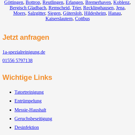
Göttingen
,
Bottrop
,
Reutlingen
,
Erlangen
,
Bremerhaven
,
Koblenz
,
Bergisch Gladbach
,
Remscheid
,
Trier
,
Recklinghausen
,
Jena
,
Moers
,
Salzgitter
,
Siegen
,
Gütersloh
,
Hildesheim
,
Hanau
,
Kaiserslautern
,
Cottbus
Jetzt anfragen
1a-spezialreinigung.de
01556 5797138
Wichtige Links
Tatortreinigung
Entrümpelung
Messie-Haushalt
Geruchsbeseitigung
Desinfektion