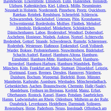
Bargteheide
,
Eckernförde
,
Elmshorn
,
Eutin
,
Halstenbek
,
Henstedt-
Ulzburg
,
Kaltenkirchen
,
Kiel
,
Lübeck
,
Mölln
,
Neumünster
,
Neustadt in Holstein
,
Norderstedt
,
Pinneberg
,
Preetz
,
Quickborn
,
Ratekau
,
Reinbek
,
Rendsburg
,
Schenefeld
,
Schleswig
,
Schwarzenbek
,
Stockelsdorf
,
Uetersen
,
Plön
,
Kronshagen
,
Schwentinental
,
Bordesholm
,
Molfsee
,
Flintbek
,
Melsdorf
,
Altenholz
,
Heikendorf
,
Mönkeberg
,
Schönkirchen
,
Dänischenhagen
,
Laboe
,
Brodersdorf
,
Wendtorf
,
Dobersdorf
,
Ascheberg
,
Honigsee
,
Wasbek
,
Aukrug
,
Nortorf
,
Achterwehr
,
Bredenbek
,
Gettorf
,
Strande
,
Schwedeneck
,
Rumohr
,
Schierensee
,
Rodenbek
,
Westensee
,
Haßmoor
,
Emkendorf
,
Groß Vollstedt
,
Warder
,
Boksee
,
Probsteierhagen
,
Neuwittenberg
,
Büdelsdorf
,
Schacht-Audorf
,
Rastorf
,
Hamburg-Altona
,
Hamburg-
Eimsbüttel
,
Hamburg-Mitte
,
Hamburg-Nord
,
Hamburg-
Bergedorf
,
Hamburg-Harburg
,
Hamburg-Wandsbek
,
Berlin
,
München
,
Köln
,
Frankfurt am Main
,
Stuttgart
,
Düsseldorf
,
Leipzig
,
Dortmund
,
Essen
,
Bremen
,
Dresden
,
Hannover
,
Nürnberg
,
Duisburg
,
Bochum
,
Wuppertal
,
Bielefeld
,
Bonn
,
Münster
,
Mannheim
,
Karlsruhe
,
Augsburg
,
Wiesbaden
,
Mönchengladbach
,
Gelsenkirchen
,
Aachen
,
Braunschweig
,
Chemnitz⁠
,
Halle (Saale)
,
Magdeburg
,
Freiburg im Breisgau
,
Krefeld
,
Mainz
,
Erfurt
,
Oberhausen
,
Rostock
,
Kassel
,
Hagen
,
Potsdam
,
Saarbrücken
,
Hamm
,
Ludwigshafen am Rhein
,
Oldenburg
,
Mülheim an der Ruhr
,
Osnabrück
,
Leverkusen
,
Heidelberg
,
Darmstadt
,
Solingen
,
Regensburg
,
Herne
,
Paderborn
,
Neuss
,
Ingolstadt
,
Offenbach am