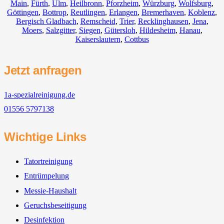
Main
,
Fürth
,
Ulm
,
Heilbronn
,
Pforzheim
,
Würzburg
,
Wolfsburg
,
Göttingen
,
Bottrop
,
Reutlingen
,
Erlangen
,
Bremerhaven
,
Koblenz
,
Bergisch Gladbach
,
Remscheid
,
Trier
,
Recklinghausen
,
Jena
,
Moers
,
Salzgitter
,
Siegen
,
Gütersloh
,
Hildesheim
,
Hanau
,
Kaiserslautern
,
Cottbus
Jetzt anfragen
1a-spezialreinigung.de
01556 5797138
Wichtige Links
Tatortreinigung
Entrümpelung
Messie-Haushalt
Geruchsbeseitigung
Desinfektion