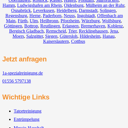
Oberhausen
,
Rostock
,
Kassel
,
Hagen
,
Potsdam
,
Saarbrücken
,
Hamm
,
Ludwigshafen am Rhein
,
Oldenburg
,
Mülheim an der Ruhr
,
Osnabrück
,
Leverkusen
,
Heidelberg
,
Darmstadt
,
Solingen
,
Regensburg
,
Herne
,
Paderborn
,
Neuss
,
Ingolstadt
,
Offenbach am
Main
,
Fürth
,
Ulm
,
Heilbronn
,
Pforzheim
,
Würzburg
,
Wolfsburg
,
Göttingen
,
Bottrop
,
Reutlingen
,
Erlangen
,
Bremerhaven
,
Koblenz
,
Bergisch Gladbach
,
Remscheid
,
Trier
,
Recklinghausen
,
Jena
,
Moers
,
Salzgitter
,
Siegen
,
Gütersloh
,
Hildesheim
,
Hanau
,
Kaiserslautern
,
Cottbus
Jetzt anfragen
1a-spezialreinigung.de
01556 5797138
Wichtige Links
Tatortreinigung
Entrümpelung
Messie-Haushalt