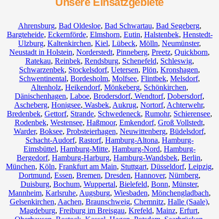
Unsere Einsatzgebiete
Ahrensburg
,
Bad Oldesloe
,
Bad Schwartau
,
Bad Segeberg
,
Bargteheide
,
Eckernförde
,
Elmshorn
,
Eutin
,
Halstenbek
,
Henstedt-
Ulzburg
,
Kaltenkirchen
,
Kiel
,
Lübeck
,
Mölln
,
Neumünster
,
Neustadt in Holstein
,
Norderstedt
,
Pinneberg
,
Preetz
,
Quickborn
,
Ratekau
,
Reinbek
,
Rendsburg
,
Schenefeld
,
Schleswig
,
Schwarzenbek
,
Stockelsdorf
,
Uetersen
,
Plön
,
Kronshagen
,
Schwentinental
,
Bordesholm
,
Molfsee
,
Flintbek
,
Melsdorf
,
Altenholz
,
Heikendorf
,
Mönkeberg
,
Schönkirchen
,
Dänischenhagen
,
Laboe
,
Brodersdorf
,
Wendtorf
,
Dobersdorf
,
Ascheberg
,
Honigsee
,
Wasbek
,
Aukrug
,
Nortorf
,
Achterwehr
,
Bredenbek
,
Gettorf
,
Strande
,
Schwedeneck
,
Rumohr
,
Schierensee
,
Rodenbek
,
Westensee
,
Haßmoor
,
Emkendorf
,
Groß Vollstedt
,
Warder
,
Boksee
,
Probsteierhagen
,
Neuwittenberg
,
Büdelsdorf
,
Schacht-Audorf
,
Rastorf
,
Hamburg-Altona
,
Hamburg-
Eimsbüttel
,
Hamburg-Mitte
,
Hamburg-Nord
,
Hamburg-
Bergedorf
,
Hamburg-Harburg
,
Hamburg-Wandsbek
,
Berlin
,
München
,
Köln
,
Frankfurt am Main
,
Stuttgart
,
Düsseldorf
,
Leipzig
,
Dortmund
,
Essen
,
Bremen
,
Dresden
,
Hannover
,
Nürnberg
,
Duisburg
,
Bochum
,
Wuppertal
,
Bielefeld
,
Bonn
,
Münster
,
Mannheim
,
Karlsruhe
,
Augsburg
,
Wiesbaden
,
Mönchengladbach
,
Gelsenkirchen
,
Aachen
,
Braunschweig
,
Chemnitz⁠
,
Halle (Saale)
,
Magdeburg
,
Freiburg im Breisgau
,
Krefeld
,
Mainz
,
Erfurt
,