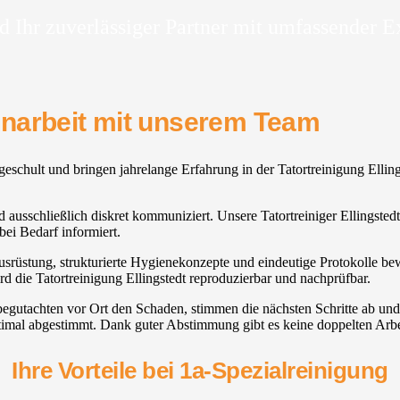
d Ihr zuverlässiger Partner mit umfassender E
enarbeit mit unserem Team
 geschult und bringen jahrelange Erfahrung in der Tatortreinigung Elling
ird ausschließlich diskret kommuniziert. Unsere Tatortreiniger Ellingsted
ei Bedarf informiert.
usrüstung, strukturierte Hygienekonzepte und eindeutige Protokolle be
 die Tatortreinigung Ellingstedt reproduzierbar und nachprüfbar.
egutachten vor Ort den Schaden, stimmen die nächsten Schritte ab und 
imal abgestimmt. Dank guter Abstimmung gibt es keine doppelten Arbei
Ihre Vorteile bei 1a-Spezialreinigung