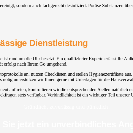
gereinigt, sondern auch fachgerecht desinfiziert. Poröse Substanzen üb
rlässige Dienstleistung
ne ist rund um die Uhr besetzt. Ein qualifizierter Experte erfasst Ihr A
stedt erfolgt nach Ihrem Go umgehend.
toprotokolle an, nutzen Checklisten und stellen Hygienezertifikate aus.
s nötig unterstützen wir Ihnen gerne mit Unterlagen für die Hausverwa
rneut auftreten, kontrollieren wir die entsprechenden Stellen natürlic
ckfragen stets verfügbar. Verbindlichkeit ist ein wichtiger Teil unsere
Gründlich, zuverlässig und pünktlich!
 Sie jetzt ein unverbindliches An