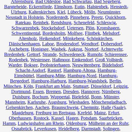
Ahrensburg
,
Bad Oldesloe
,
Bad Schwartau
,
Bad Segeberg
,
Bargteheide
,
Eckernförde
,
Elmshorn
,
Eutin
,
Halstenbek
,
Henstedt-
Ulzburg
,
Kaltenkirchen
,
Kiel
,
Lübeck
,
Mölln
,
Neumünster
,
Neustadt in Holstein
,
Norderstedt
,
Pinneberg
,
Preetz
,
Quickborn
,
Ratekau
,
Reinbek
,
Rendsburg
,
Schenefeld
,
Schleswig
,
Schwarzenbek
,
Stockelsdorf
,
Uetersen
,
Plön
,
Kronshagen
,
Schwentinental
,
Bordesholm
,
Molfsee
,
Flintbek
,
Melsdorf
,
Altenholz
,
Heikendorf
,
Mönkeberg
,
Schönkirchen
,
Dänischenhagen
,
Laboe
,
Brodersdorf
,
Wendtorf
,
Dobersdorf
,
Ascheberg
,
Honigsee
,
Wasbek
,
Aukrug
,
Nortorf
,
Achterwehr
,
Bredenbek
,
Gettorf
,
Strande
,
Schwedeneck
,
Rumohr
,
Schierensee
,
Rodenbek
,
Westensee
,
Haßmoor
,
Emkendorf
,
Groß Vollstedt
,
Warder
,
Boksee
,
Probsteierhagen
,
Neuwittenberg
,
Büdelsdorf
,
Schacht-Audorf
,
Rastorf
,
Hamburg-Altona
,
Hamburg-
Eimsbüttel
,
Hamburg-Mitte
,
Hamburg-Nord
,
Hamburg-
Bergedorf
,
Hamburg-Harburg
,
Hamburg-Wandsbek
,
Berlin
,
München
,
Köln
,
Frankfurt am Main
,
Stuttgart
,
Düsseldorf
,
Leipzig
,
Dortmund
,
Essen
,
Bremen
,
Dresden
,
Hannover
,
Nürnberg
,
Duisburg
,
Bochum
,
Wuppertal
,
Bielefeld
,
Bonn
,
Münster
,
Mannheim
,
Karlsruhe
,
Augsburg
,
Wiesbaden
,
Mönchengladbach
,
Gelsenkirchen
,
Aachen
,
Braunschweig
,
Chemnitz⁠
,
Halle (Saale)
,
Magdeburg
,
Freiburg im Breisgau
,
Krefeld
,
Mainz
,
Erfurt
,
Oberhausen
,
Rostock
,
Kassel
,
Hagen
,
Potsdam
,
Saarbrücken
,
Hamm
,
Ludwigshafen am Rhein
,
Oldenburg
,
Mülheim an der Ruhr
,
Osnabrück
,
Leverkusen
,
Heidelberg
,
Darmstadt
,
Solingen
,