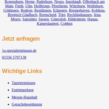
Regensburg
,
Herne
,
Paderborn
,
Neuss
,
Ingolstadt
,
Offenbach am
Main
,
Fürth
,
Ulm
,
Heilbronn
,
Pforzheim
,
Würzburg
,
Wolfsburg
,
Göttingen
,
Bottrop
,
Reutlingen
,
Erlangen
,
Bremerhaven
,
Koblenz
,
Bergisch Gladbach
,
Remscheid
,
Trier
,
Recklinghausen
,
Jena
,
Moers
,
Salzgitter
,
Siegen
,
Gütersloh
,
Hildesheim
,
Hanau
,
Kaiserslautern
,
Cottbus
Jetzt anfragen
1a-spezialreinigung.de
01556 5797138
Wichtige Links
Tatortreinigung
Entrümpelung
Messie-Haushalt
Geruchsbeseitigung