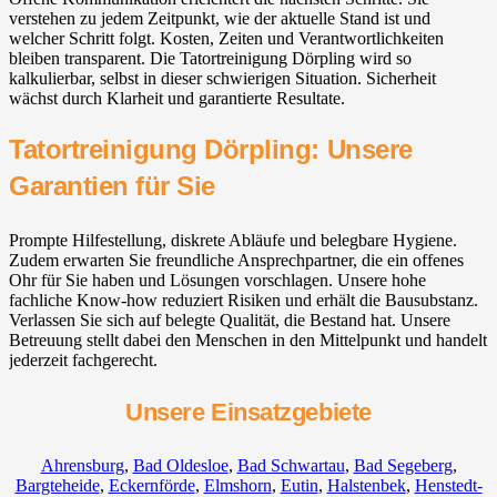
verstehen zu jedem Zeitpunkt, wie der aktuelle Stand ist und
welcher Schritt folgt. Kosten, Zeiten und Verantwortlichkeiten
bleiben transparent. Die Tatortreinigung Dörpling wird so
kalkulierbar, selbst in dieser schwierigen Situation. Sicherheit
wächst durch Klarheit und garantierte Resultate.
Tatortreinigung Dörpling: Unsere
Garantien für Sie
Prompte Hilfestellung, diskrete Abläufe und belegbare Hygiene.
Zudem erwarten Sie freundliche Ansprechpartner, die ein offenes
Ohr für Sie haben und Lösungen vorschlagen. Unsere hohe
fachliche Know-how reduziert Risiken und erhält die Bausubstanz.
Verlassen Sie sich auf belegte Qualität, die Bestand hat. Unsere
Betreuung stellt dabei den Menschen in den Mittelpunkt und handelt
jederzeit fachgerecht.
Unsere Einsatzgebiete
Ahrensburg
,
Bad Oldesloe
,
Bad Schwartau
,
Bad Segeberg
,
Bargteheide
,
Eckernförde
,
Elmshorn
,
Eutin
,
Halstenbek
,
Henstedt-