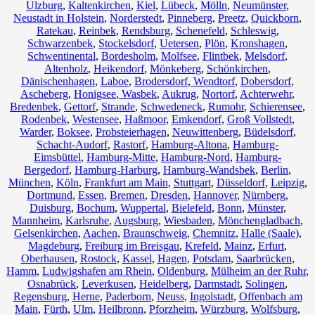
Ulzburg
,
Kaltenkirchen
,
Kiel
,
Lübeck
,
Mölln
,
Neumünster
,
Neustadt in Holstein
,
Norderstedt
,
Pinneberg
,
Preetz
,
Quickborn
,
Ratekau
,
Reinbek
,
Rendsburg
,
Schenefeld
,
Schleswig
,
Schwarzenbek
,
Stockelsdorf
,
Uetersen
,
Plön
,
Kronshagen
,
Schwentinental
,
Bordesholm
,
Molfsee
,
Flintbek
,
Melsdorf
,
Altenholz
,
Heikendorf
,
Mönkeberg
,
Schönkirchen
,
Dänischenhagen
,
Laboe
,
Brodersdorf
,
Wendtorf
,
Dobersdorf
,
Ascheberg
,
Honigsee
,
Wasbek
,
Aukrug
,
Nortorf
,
Achterwehr
,
Bredenbek
,
Gettorf
,
Strande
,
Schwedeneck
,
Rumohr
,
Schierensee
,
Rodenbek
,
Westensee
,
Haßmoor
,
Emkendorf
,
Groß Vollstedt
,
Warder
,
Boksee
,
Probsteierhagen
,
Neuwittenberg
,
Büdelsdorf
,
Schacht-Audorf
,
Rastorf
,
Hamburg-Altona
,
Hamburg-
Eimsbüttel
,
Hamburg-Mitte
,
Hamburg-Nord
,
Hamburg-
Bergedorf
,
Hamburg-Harburg
,
Hamburg-Wandsbek
,
Berlin
,
München
,
Köln
,
Frankfurt am Main
,
Stuttgart
,
Düsseldorf
,
Leipzig
,
Dortmund
,
Essen
,
Bremen
,
Dresden
,
Hannover
,
Nürnberg
,
Duisburg
,
Bochum
,
Wuppertal
,
Bielefeld
,
Bonn
,
Münster
,
Mannheim
,
Karlsruhe
,
Augsburg
,
Wiesbaden
,
Mönchengladbach
,
Gelsenkirchen
,
Aachen
,
Braunschweig
,
Chemnitz⁠
,
Halle (Saale)
,
Magdeburg
,
Freiburg im Breisgau
,
Krefeld
,
Mainz
,
Erfurt
,
Oberhausen
,
Rostock
,
Kassel
,
Hagen
,
Potsdam
,
Saarbrücken
,
Hamm
,
Ludwigshafen am Rhein
,
Oldenburg
,
Mülheim an der Ruhr
,
Osnabrück
,
Leverkusen
,
Heidelberg
,
Darmstadt
,
Solingen
,
Regensburg
,
Herne
,
Paderborn
,
Neuss
,
Ingolstadt
,
Offenbach am
Main
,
Fürth
,
Ulm
,
Heilbronn
,
Pforzheim
,
Würzburg
,
Wolfsburg
,