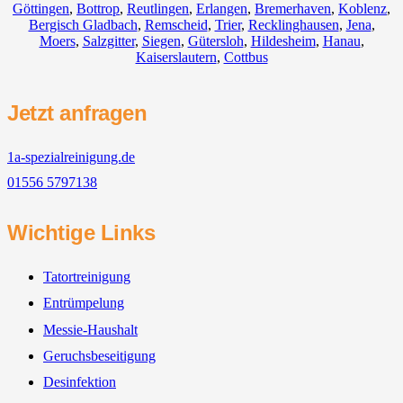
Göttingen
,
Bottrop
,
Reutlingen
,
Erlangen
,
Bremerhaven
,
Koblenz
,
Bergisch Gladbach
,
Remscheid
,
Trier
,
Recklinghausen
,
Jena
,
Moers
,
Salzgitter
,
Siegen
,
Gütersloh
,
Hildesheim
,
Hanau
,
Kaiserslautern
,
Cottbus
Jetzt anfragen
1a-spezialreinigung.de
01556 5797138
Wichtige Links
Tatortreinigung
Entrümpelung
Messie-Haushalt
Geruchsbeseitigung
Desinfektion