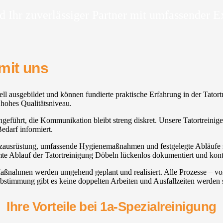
d Ihr zuverlässiger Partner mit umfassender E
mit uns
ionell ausgebildet und können fundierte praktische Erfahrung in der Tat
hohes Qualitätsniveau.
chgeführt, die Kommunikation bleibt streng diskret. Unsere Tatortreinig
darf informiert.
hutzausrüstung, umfassende Hygienemaßnahmen und festgelegte Abläufe s
te Ablauf der Tatortreinigung Döbeln lückenlos dokumentiert und kontr
, Maßnahmen werden umgehend geplant und realisiert. Alle Prozesse – 
bstimmung gibt es keine doppelten Arbeiten und Ausfallzeiten werden 
Ihre Vorteile bei 1a-Spezialreinigung