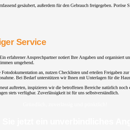
n umfassend gesäubert, außerdem für den Gebrauch freigegeben. Poröse 
iger Service
tzt. Ein erfahrener Ansprechpartner notiert Ihre Angaben und organisier
zustimmen umgehend.
ne Fotodokumentation an, nutzen Checklisten und erteilen Freigaben zur 
Abnahme. Bei Bedarf unterstützen wir Ihnen mit Unterlagen für die Ha
neut auftreten, inspizieren wir die betroffenen Bereiche natürlich noch
gen stets verfügbar. Zuverlässigkeit ist für uns selbstverständlich.
Gründlich, zuverlässig und pünktlich!
 Sie jetzt ein unverbindliches An