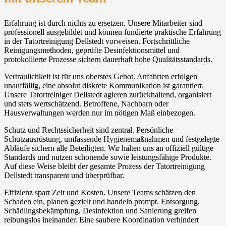
Erfahrung ist durch nichts zu ersetzen. Unsere Mitarbeiter sind
professionell ausgebildet und können fundierte praktische Erfahrung
in der Tatortreinigung Dellstedt vorweisen. Fortschrittliche
Reinigungsmethoden, geprüfte Desinfektionsmittel und
protokollierte Prozesse sichern dauerhaft hohe Qualitätsstandards.
Vertraulichkeit ist für uns oberstes Gebot. Anfahrten erfolgen
unauffällig, eine absolut diskrete Kommunikation ist garantiert.
Unsere Tatortreiniger Dellstedt agieren zurückhaltend, organisiert
und stets wertschätzend. Betroffene, Nachbarn oder
Hausverwaltungen werden nur im nötigen Maß einbezogen.
Schutz und Rechtssicherheit sind zentral. Persönliche
Schutzausrüstung, umfassende Hygienemaßnahmen und festgelegte
Abläufe sichern alle Beteiligten. Wir halten uns an offiziell gültige
Standards und nutzen schonende sowie leistungsfähige Produkte.
Auf diese Weise bleibt der gesamte Prozess der Tatortreinigung
Dellstedt transparent und überprüfbar.
Effizienz spart Zeit und Kosten. Unsere Teams schätzen den
Schaden ein, planen gezielt und handeln prompt. Entsorgung,
Schädlingsbekämpfung, Desinfektion und Sanierung greifen
reibungslos ineinander. Eine saubere Koordination verhindert