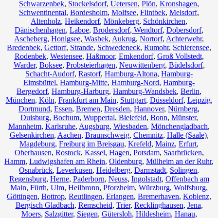
Schwarzenbek
,
Stockelsdorf
,
Uetersen
,
Plön
,
Kronshagen
,
Schwentinental
,
Bordesholm
,
Molfsee
,
Flintbek
,
Melsdorf
,
Altenholz
,
Heikendorf
,
Mönkeberg
,
Schönkirchen
,
Dänischenhagen
,
Laboe
,
Brodersdorf
,
Wendtorf
,
Dobersdorf
,
Ascheberg
,
Honigsee
,
Wasbek
,
Aukrug
,
Nortorf
,
Achterwehr
,
Bredenbek
,
Gettorf
,
Strande
,
Schwedeneck
,
Rumohr
,
Schierensee
,
Rodenbek
,
Westensee
,
Haßmoor
,
Emkendorf
,
Groß Vollstedt
,
Warder
,
Boksee
,
Probsteierhagen
,
Neuwittenberg
,
Büdelsdorf
,
Schacht-Audorf
,
Rastorf
,
Hamburg-Altona
,
Hamburg-
Eimsbüttel
,
Hamburg-Mitte
,
Hamburg-Nord
,
Hamburg-
Bergedorf
,
Hamburg-Harburg
,
Hamburg-Wandsbek
,
Berlin
,
München
,
Köln
,
Frankfurt am Main
,
Stuttgart
,
Düsseldorf
,
Leipzig
,
Dortmund
,
Essen
,
Bremen
,
Dresden
,
Hannover
,
Nürnberg
,
Duisburg
,
Bochum
,
Wuppertal
,
Bielefeld
,
Bonn
,
Münster
,
Mannheim
,
Karlsruhe
,
Augsburg
,
Wiesbaden
,
Mönchengladbach
,
Gelsenkirchen
,
Aachen
,
Braunschweig
,
Chemnitz⁠
,
Halle (Saale)
,
Magdeburg
,
Freiburg im Breisgau
,
Krefeld
,
Mainz
,
Erfurt
,
Oberhausen
,
Rostock
,
Kassel
,
Hagen
,
Potsdam
,
Saarbrücken
,
Hamm
,
Ludwigshafen am Rhein
,
Oldenburg
,
Mülheim an der Ruhr
,
Osnabrück
,
Leverkusen
,
Heidelberg
,
Darmstadt
,
Solingen
,
Regensburg
,
Herne
,
Paderborn
,
Neuss
,
Ingolstadt
,
Offenbach am
Main
,
Fürth
,
Ulm
,
Heilbronn
,
Pforzheim
,
Würzburg
,
Wolfsburg
,
Göttingen
,
Bottrop
,
Reutlingen
,
Erlangen
,
Bremerhaven
,
Koblenz
,
Bergisch Gladbach
,
Remscheid
,
Trier
,
Recklinghausen
,
Jena
,
Moers
,
Salzgitter
,
Siegen
,
Gütersloh
,
Hildesheim
,
Hanau
,