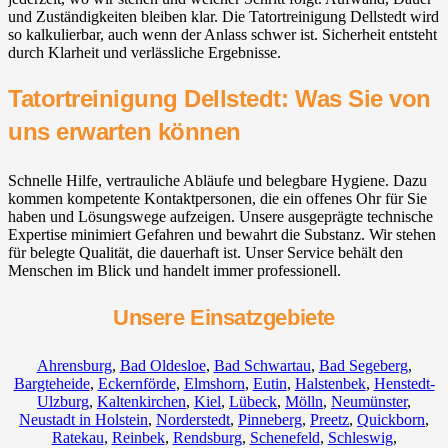
und Zuständigkeiten bleiben klar. Die Tatortreinigung Dellstedt wird
so kalkulierbar, auch wenn der Anlass schwer ist. Sicherheit entsteht
durch Klarheit und verlässliche Ergebnisse.
Tatortreinigung Dellstedt: Was Sie von
uns erwarten können
Schnelle Hilfe, vertrauliche Abläufe und belegbare Hygiene. Dazu
kommen kompetente Kontaktpersonen, die ein offenes Ohr für Sie
haben und Lösungswege aufzeigen. Unsere ausgeprägte technische
Expertise minimiert Gefahren und bewahrt die Substanz. Wir stehen
für belegte Qualität, die dauerhaft ist. Unser Service behält den
Menschen im Blick und handelt immer professionell.
Unsere Einsatzgebiete
Ahrensburg
,
Bad Oldesloe
,
Bad Schwartau
,
Bad Segeberg
,
Bargteheide
,
Eckernförde
,
Elmshorn
,
Eutin
,
Halstenbek
,
Henstedt-
Ulzburg
,
Kaltenkirchen
,
Kiel
,
Lübeck
,
Mölln
,
Neumünster
,
Neustadt in Holstein
,
Norderstedt
,
Pinneberg
,
Preetz
,
Quickborn
,
Ratekau
,
Reinbek
,
Rendsburg
,
Schenefeld
,
Schleswig
,