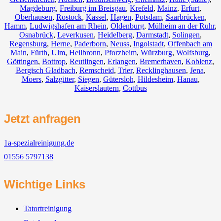
Magdeburg
,
Freiburg im Breisgau
,
Krefeld
,
Mainz
,
Erfurt
,
Oberhausen
,
Rostock
,
Kassel
,
Hagen
,
Potsdam
,
Saarbrücken
,
Hamm
,
Ludwigshafen am Rhein
,
Oldenburg
,
Mülheim an der Ruhr
,
Osnabrück
,
Leverkusen
,
Heidelberg
,
Darmstadt
,
Solingen
,
Regensburg
,
Herne
,
Paderborn
,
Neuss
,
Ingolstadt
,
Offenbach am
Main
,
Fürth
,
Ulm
,
Heilbronn
,
Pforzheim
,
Würzburg
,
Wolfsburg
,
Göttingen
,
Bottrop
,
Reutlingen
,
Erlangen
,
Bremerhaven
,
Koblenz
,
Bergisch Gladbach
,
Remscheid
,
Trier
,
Recklinghausen
,
Jena
,
Moers
,
Salzgitter
,
Siegen
,
Gütersloh
,
Hildesheim
,
Hanau
,
Kaiserslautern
,
Cottbus
Jetzt anfragen
1a-spezialreinigung.de
01556 5797138
Wichtige Links
Tatortreinigung