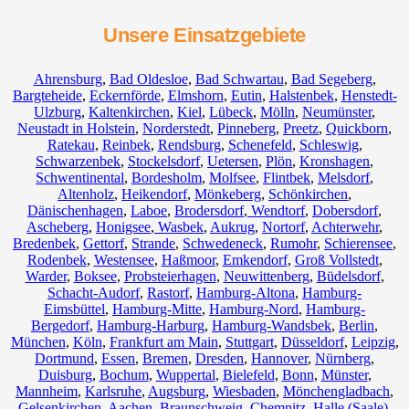
Unsere Einsatzgebiete
Ahrensburg
,
Bad Oldesloe
,
Bad Schwartau
,
Bad Segeberg
,
Bargteheide
,
Eckernförde
,
Elmshorn
,
Eutin
,
Halstenbek
,
Henstedt-
Ulzburg
,
Kaltenkirchen
,
Kiel
,
Lübeck
,
Mölln
,
Neumünster
,
Neustadt in Holstein
,
Norderstedt
,
Pinneberg
,
Preetz
,
Quickborn
,
Ratekau
,
Reinbek
,
Rendsburg
,
Schenefeld
,
Schleswig
,
Schwarzenbek
,
Stockelsdorf
,
Uetersen
,
Plön
,
Kronshagen
,
Schwentinental
,
Bordesholm
,
Molfsee
,
Flintbek
,
Melsdorf
,
Altenholz
,
Heikendorf
,
Mönkeberg
,
Schönkirchen
,
Dänischenhagen
,
Laboe
,
Brodersdorf
,
Wendtorf
,
Dobersdorf
,
Ascheberg
,
Honigsee
,
Wasbek
,
Aukrug
,
Nortorf
,
Achterwehr
,
Bredenbek
,
Gettorf
,
Strande
,
Schwedeneck
,
Rumohr
,
Schierensee
,
Rodenbek
,
Westensee
,
Haßmoor
,
Emkendorf
,
Groß Vollstedt
,
Warder
,
Boksee
,
Probsteierhagen
,
Neuwittenberg
,
Büdelsdorf
,
Schacht-Audorf
,
Rastorf
,
Hamburg-Altona
,
Hamburg-
Eimsbüttel
,
Hamburg-Mitte
,
Hamburg-Nord
,
Hamburg-
Bergedorf
,
Hamburg-Harburg
,
Hamburg-Wandsbek
,
Berlin
,
München
,
Köln
,
Frankfurt am Main
,
Stuttgart
,
Düsseldorf
,
Leipzig
,
Dortmund
,
Essen
,
Bremen
,
Dresden
,
Hannover
,
Nürnberg
,
Duisburg
,
Bochum
,
Wuppertal
,
Bielefeld
,
Bonn
,
Münster
,
Mannheim
,
Karlsruhe
,
Augsburg
,
Wiesbaden
,
Mönchengladbach
,
Gelsenkirchen
,
Aachen
,
Braunschweig
,
Chemnitz⁠
,
Halle (Saale)
,