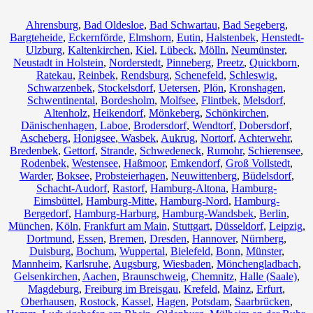
Ahrensburg
,
Bad Oldesloe
,
Bad Schwartau
,
Bad Segeberg
,
Bargteheide
,
Eckernförde
,
Elmshorn
,
Eutin
,
Halstenbek
,
Henstedt-
Ulzburg
,
Kaltenkirchen
,
Kiel
,
Lübeck
,
Mölln
,
Neumünster
,
Neustadt in Holstein
,
Norderstedt
,
Pinneberg
,
Preetz
,
Quickborn
,
Ratekau
,
Reinbek
,
Rendsburg
,
Schenefeld
,
Schleswig
,
Schwarzenbek
,
Stockelsdorf
,
Uetersen
,
Plön
,
Kronshagen
,
Schwentinental
,
Bordesholm
,
Molfsee
,
Flintbek
,
Melsdorf
,
Altenholz
,
Heikendorf
,
Mönkeberg
,
Schönkirchen
,
Dänischenhagen
,
Laboe
,
Brodersdorf
,
Wendtorf
,
Dobersdorf
,
Ascheberg
,
Honigsee
,
Wasbek
,
Aukrug
,
Nortorf
,
Achterwehr
,
Bredenbek
,
Gettorf
,
Strande
,
Schwedeneck
,
Rumohr
,
Schierensee
,
Rodenbek
,
Westensee
,
Haßmoor
,
Emkendorf
,
Groß Vollstedt
,
Warder
,
Boksee
,
Probsteierhagen
,
Neuwittenberg
,
Büdelsdorf
,
Schacht-Audorf
,
Rastorf
,
Hamburg-Altona
,
Hamburg-
Eimsbüttel
,
Hamburg-Mitte
,
Hamburg-Nord
,
Hamburg-
Bergedorf
,
Hamburg-Harburg
,
Hamburg-Wandsbek
,
Berlin
,
München
,
Köln
,
Frankfurt am Main
,
Stuttgart
,
Düsseldorf
,
Leipzig
,
Dortmund
,
Essen
,
Bremen
,
Dresden
,
Hannover
,
Nürnberg
,
Duisburg
,
Bochum
,
Wuppertal
,
Bielefeld
,
Bonn
,
Münster
,
Mannheim
,
Karlsruhe
,
Augsburg
,
Wiesbaden
,
Mönchengladbach
,
Gelsenkirchen
,
Aachen
,
Braunschweig
,
Chemnitz⁠
,
Halle (Saale)
,
Magdeburg
,
Freiburg im Breisgau
,
Krefeld
,
Mainz
,
Erfurt
,
Oberhausen
,
Rostock
,
Kassel
,
Hagen
,
Potsdam
,
Saarbrücken
,