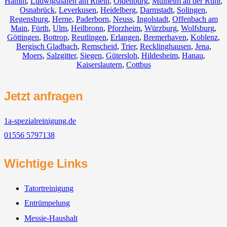
Hamm
,
Ludwigshafen am Rhein
,
Oldenburg
,
Mülheim an der Ruhr
,
Osnabrück
,
Leverkusen
,
Heidelberg
,
Darmstadt
,
Solingen
,
Regensburg
,
Herne
,
Paderborn
,
Neuss
,
Ingolstadt
,
Offenbach am
Main
,
Fürth
,
Ulm
,
Heilbronn
,
Pforzheim
,
Würzburg
,
Wolfsburg
,
Göttingen
,
Bottrop
,
Reutlingen
,
Erlangen
,
Bremerhaven
,
Koblenz
,
Bergisch Gladbach
,
Remscheid
,
Trier
,
Recklinghausen
,
Jena
,
Moers
,
Salzgitter
,
Siegen
,
Gütersloh
,
Hildesheim
,
Hanau
,
Kaiserslautern
,
Cottbus
Jetzt anfragen
1a-spezialreinigung.de
01556 5797138
Wichtige Links
Tatortreinigung
Entrümpelung
Messie-Haushalt