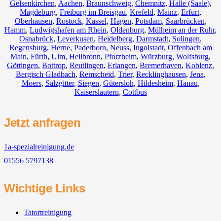
Gelsenkirchen
,
Aachen
,
Braunschweig
,
Chemnitz⁠
,
Halle (Saale)
,
Magdeburg
,
Freiburg im Breisgau
,
Krefeld
,
Mainz
,
Erfurt
,
Oberhausen
,
Rostock
,
Kassel
,
Hagen
,
Potsdam
,
Saarbrücken
,
Hamm
,
Ludwigshafen am Rhein
,
Oldenburg
,
Mülheim an der Ruhr
,
Osnabrück
,
Leverkusen
,
Heidelberg
,
Darmstadt
,
Solingen
,
Regensburg
,
Herne
,
Paderborn
,
Neuss
,
Ingolstadt
,
Offenbach am
Main
,
Fürth
,
Ulm
,
Heilbronn
,
Pforzheim
,
Würzburg
,
Wolfsburg
,
Göttingen
,
Bottrop
,
Reutlingen
,
Erlangen
,
Bremerhaven
,
Koblenz
,
Bergisch Gladbach
,
Remscheid
,
Trier
,
Recklinghausen
,
Jena
,
Moers
,
Salzgitter
,
Siegen
,
Gütersloh
,
Hildesheim
,
Hanau
,
Kaiserslautern
,
Cottbus
Jetzt anfragen
1a-spezialreinigung.de
01556 5797138
Wichtige Links
Tatortreinigung