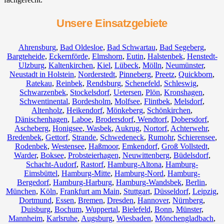
Unsere Einsatzgebiete
Ahrensburg
,
Bad Oldesloe
,
Bad Schwartau
,
Bad Segeberg
,
Bargteheide
,
Eckernförde
,
Elmshorn
,
Eutin
,
Halstenbek
,
Henstedt-
Ulzburg
,
Kaltenkirchen
,
Kiel
,
Lübeck
,
Mölln
,
Neumünster
,
Neustadt in Holstein
,
Norderstedt
,
Pinneberg
,
Preetz
,
Quickborn
,
Ratekau
,
Reinbek
,
Rendsburg
,
Schenefeld
,
Schleswig
,
Schwarzenbek
,
Stockelsdorf
,
Uetersen
,
Plön
,
Kronshagen
,
Schwentinental
,
Bordesholm
,
Molfsee
,
Flintbek
,
Melsdorf
,
Altenholz
,
Heikendorf
,
Mönkeberg
,
Schönkirchen
,
Dänischenhagen
,
Laboe
,
Brodersdorf
,
Wendtorf
,
Dobersdorf
,
Ascheberg
,
Honigsee
,
Wasbek
,
Aukrug
,
Nortorf
,
Achterwehr
,
Bredenbek
,
Gettorf
,
Strande
,
Schwedeneck
,
Rumohr
,
Schierensee
,
Rodenbek
,
Westensee
,
Haßmoor
,
Emkendorf
,
Groß Vollstedt
,
Warder
,
Boksee
,
Probsteierhagen
,
Neuwittenberg
,
Büdelsdorf
,
Schacht-Audorf
,
Rastorf
,
Hamburg-Altona
,
Hamburg-
Eimsbüttel
,
Hamburg-Mitte
,
Hamburg-Nord
,
Hamburg-
Bergedorf
,
Hamburg-Harburg
,
Hamburg-Wandsbek
,
Berlin
,
München
,
Köln
,
Frankfurt am Main
,
Stuttgart
,
Düsseldorf
,
Leipzig
,
Dortmund
,
Essen
,
Bremen
,
Dresden
,
Hannover
,
Nürnberg
,
Duisburg
,
Bochum
,
Wuppertal
,
Bielefeld
,
Bonn
,
Münster
,
Mannheim
,
Karlsruhe
,
Augsburg
,
Wiesbaden
,
Mönchengladbach
,